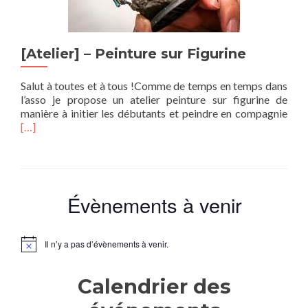
[Atelier] – Peinture sur Figurine
Salut à toutes et à tous !Comme de temps en temps dans
l’asso je propose un atelier peinture sur figurine de
En
manière à initier les débutants et peindre en compagnie
savo
[…]
plus
sur[
–
Pein
sur
Évènements à venir
Figu
Il n’y a pas d’évènements à venir.
Notice
Calendrier des