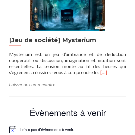
[Jeu de société] Mysterium
Mysterium est un jeu d’ambiance et de déduction
coopératif où discussion, imagination et intuition sont
essentielles. La tension monte au fil des heures qui
En
s’égrènent : réussirez-vous à comprendre les
[…]
savoir
plus
Laisser un commentaire
sur[Jeu
de
société]
Mysterium
Évènements à venir
Il n’y a pas d’évènements à venir.
Notice