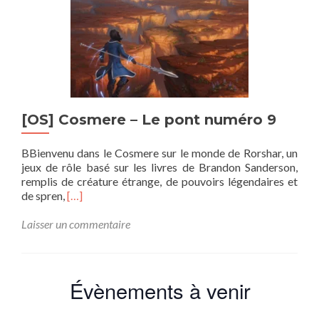
[OS] Cosmere – Le pont numéro 9
BBienvenu dans le Cosmere sur le monde de Rorshar, un
jeux de rôle basé sur les livres de Brandon Sanderson,
remplis de créature étrange, de pouvoirs légendaires et
En
de spren,
[…]
savoir
plus
Laisser un commentaire
sur[OS]
Cosmere
–
Le
Évènements à venir
pont
numéro