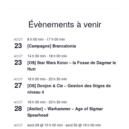
sur[one-
shot]
BLOODLUS
METAL
Évènements à venir
:
écailles
et
8 h 00 min
-
17 h 00 min
AOÛT
plumes,
23
[Campagne] Brancalonia
venin
et
14 h 00 min
-
18 h 00 min
AOÛT
toxine.
23
[OS] Star Wars Kotor – la Fosse de Dagmar le
Hutt
18 h 00 min
-
23 h 30 min
AOÛT
27
[OS] Donjon & Cie – Gestion des litiges de
niveau 4
18 h 00 min
-
23 h 30 min
AOÛT
28
[Atelier] – Warhammer – Age of Sigmar
Spearhead
août 29 @ 10 h 00 min
-
août 30 @ 19 h 00 min
AOÛT