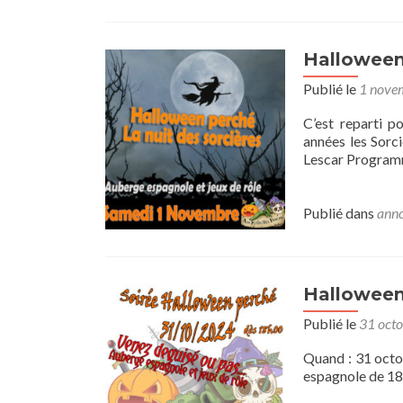
Halloween 
Publié le
1 nove
C’est reparti p
années les Sorc
Lescar Program
Publié dans
anno
Halloween
Publié le
31 oct
Quand : 31 octo
espagnole de 18