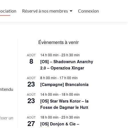
sociation
Réservé à nos membres
Connexion
Évènements à venir
14 h 00 min
-
23 h 30 min
AOÛT
8
[OS] – Shadowrun Anarchy
2.0 – Operazioa Xingar
8 h 00 min
-
17 h 00 min
AOÛT
23
[Campagne] Brancalonia
entendu
14 h 00 min
-
18 h 00 min
AOÛT
23
[OS] Star Wars Kotor – la
Fosse de Dagmar le Hutt
’Tos
18 h 00 min
-
23 h 30 min
isser un
AOÛT
27
[OS] Donjon & Cie –