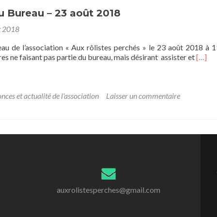
u Bureau – 23 août 2018
t 2018
au de l’association « Aux rôlistes perchés » le 23 août 2018 à 
En
s ne faisant pas partie du bureau, mais désirant assister et
[…]
savoir
plus
surRé
du
nces et actualité de l'association
Laisser un commentaire
Burea
–
23
août
2018
auxrolistesperches@gmail.com