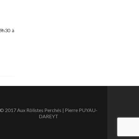
février
2019
19h30 à
union
u
© 2017 Aux Rôlistes Perchés | Pierre PUYAU-
DAREYT