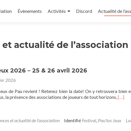
iation
Évènements
Activités
Discord
Actualité de l’as
et actualité de l’association
ux 2026 – 25 & 26 avril 2026
ier 2026
Jeux de Pau revient ! Retenez bien la date! On y retrouvera bien 
En
us, la présence des associations de joueurs de tout horizons,
[…]
savoir
plus
surPau
Jeux
nces et actualité de l'association
Identifié
Festival
,
Pau'tos Jeux
La
2026