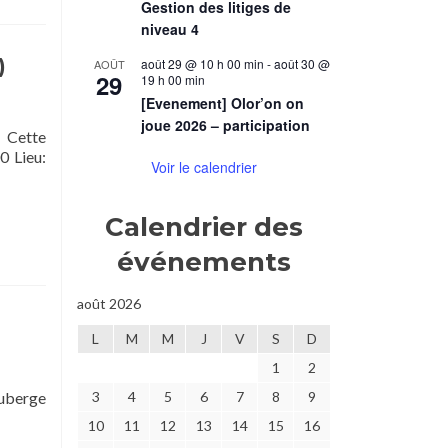
Gestion des litiges de
niveau 4
)
août 29 @ 10 h 00 min
-
août 30 @
AOÛT
29
19 h 00 min
[Evenement] Olor’on on
joue 2026 – participation
. Cette
0 Lieu:
Voir le calendrier
Calendrier des
événements
août 2026
L
M
M
J
V
S
D
1
2
Auberge
3
4
5
6
7
8
9
10
11
12
13
14
15
16