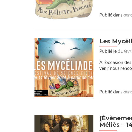
Publié dans
anno
Les Mycél
Publié le
11 févr
A l’occasion des
venir nous renco
Publié dans
anno
[Évènement
Méliès – 1