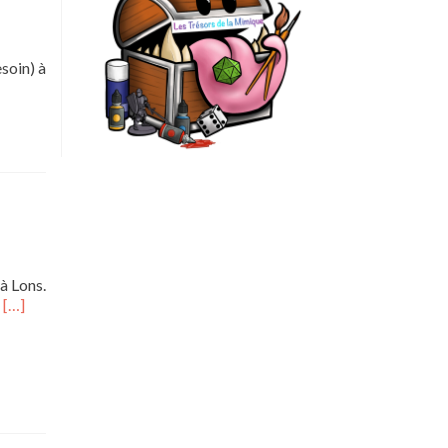
soin) à
à Lons.
En
r
[…]
savoir
plus
surRéunion
du
Bureau
–
08