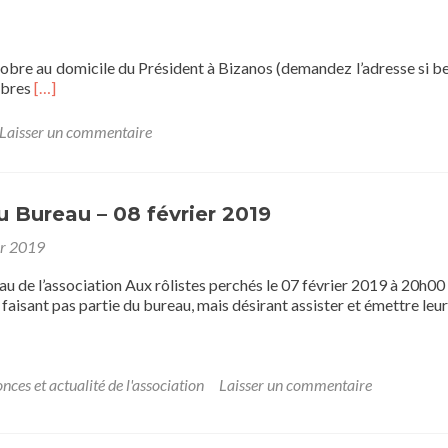
obre au domicile du Président à Bizanos (demandez l’adresse si be
En
mbres
[…]
savoir
plus
Laisser un commentaire
surRéunion
du
bureau
 Bureau – 08 février 2019
er 2019
u de l’association Aux rôlistes perchés le 07 février 2019 à 20h00 
aisant pas partie du bureau, mais désirant assister et émettre leu
nces et actualité de l'association
Laisser un commentaire