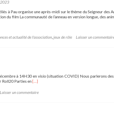
 2023
liès à Pau organise une après-midi sur le thème du Seigneur des 
tion du film La communauté de l’anneau en version longue, des ani
nces et actualité de l'association
,
jeux de rôle
Laisser un commentair
Décembre à 14H30 en visio (situation COVID) Nous parlerons des
En
ur Roll20 Parties en
[…]
savoir
plus
Laisser un commentaire
surRéunion
du
Bureau