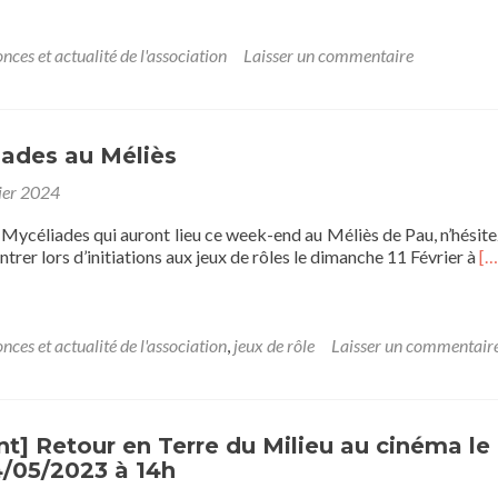
plus
surHalloween
perché
nces et actualité de l'association
Laisser un commentaire
iades au Méliès
ier 2024
 Mycéliades qui auront lieu ce week-end au Méliès de Pau, n’hésite
En
ntrer lors d’initiations aux jeux de rôles le dimanche 11 Février à
[…
sa
pl
su
My
nces et actualité de l'association
,
jeux de rôle
Laisser un commentair
au
Mé
] Retour en Terre du Milieu au cinéma le
4/05/2023 à 14h