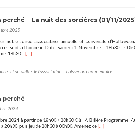
–
25
&
26
perché – La nuit des sorcières (01/11/2025
avril
mbre 2025
2026
our notre soirée associative, annuelle et conviviale d’Halloween
ières sont à l’honneur. Date: Samedi 1 Novembre – 18h30 – 00h0
En
me: 18h30 –
[…]
savoir
plus
surHalloween
nces et actualité de l'association
Laisser un commentaire
perché
–
La
nuit
 perché
des
sorcières
obre 2024
(01/11/2025)
bre 2024 à partir de 18h00 / 20h30 Où : A Billère Programme: 
En
 à 20h30, puis jeu de 20h30 à 00h00. Amenez ce
[…]
savoir