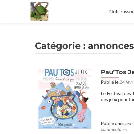
Aller
au
Notre assoc
contenu
principal
Catégorie :
annonces 
Pau’Tos Je
Publié le
24 févr
Le Festival des 
des jeux pour to
Publié dans
anno
commentaire