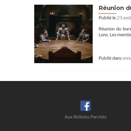
Réunion d
Publié le
23 aoû
Réunion du bure
Lons. Les membre
Publié dans
anno
Aux Rôlistes Perchés