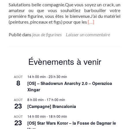
Salutations belle compagnie.Que vous soyez un crack, un
amateur ou que vous souhaitiez barbouiller votre
première figurine, vous êtes le bienvenue.J’ai du matériel
En
(peintures, pinceaux et figs) pour que les
[…]
savoir
plus
Publié dans
jeux de figurines
Laisser un commentaire
surSession
peinture
sur
figurine
Évènements à venir
14 h 00 min
-
23 h 30 min
AOÛT
8
[OS] – Shadowrun Anarchy 2.0 – Operazioa
Xingar
8 h 00 min
-
17 h 00 min
AOÛT
23
[Campagne] Brancalonia
14 h 00 min
-
18 h 00 min
AOÛT
23
[OS] Star Wars Kotor – la Fosse de Dagmar le