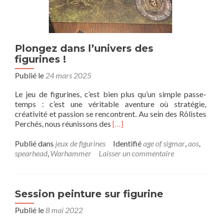
Plongez dans l’univers des
figurines !
Publié le
24 mars 2025
Le jeu de figurines, c’est bien plus qu’un simple passe-
temps : c’est une véritable aventure où stratégie,
créativité et passion se rencontrent. Au sein des Rôlistes
En
Perchés, nous réunissons des
[…]
savoir
plus
Publié dans
jeux de figurines
Identifié
age of sigmar
,
aos
,
surPlongez
spearhead
,
Warhammer
Laisser un commentaire
dans
l’univers
des
figurines !
Session peinture sur figurine
Publié le
8 mai 2022