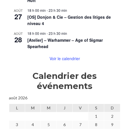
Hutt
18 h 00 min
-
23 h 30 min
AOÛT
27
[OS] Donjon & Cie – Gestion des litiges de
niveau 4
18 h 00 min
-
23 h 30 min
AOÛT
28
[Atelier] – Warhammer – Age of Sigmar
Spearhead
Voir le calendrier
Calendrier des
événements
août 2026
L
M
M
J
V
S
D
1
2
3
4
5
6
7
8
9