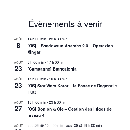
du
bureau
Évènements à venir
14 h 00 min
-
23 h 30 min
AOÛT
8
[OS] – Shadowrun Anarchy 2.0 – Operazioa
Xingar
8 h 00 min
-
17 h 00 min
AOÛT
23
[Campagne] Brancalonia
14 h 00 min
-
18 h 00 min
AOÛT
23
[OS] Star Wars Kotor – la Fosse de Dagmar le
Hutt
18 h 00 min
-
23 h 30 min
AOÛT
27
[OS] Donjon & Cie – Gestion des litiges de
niveau 4
août 29 @ 10 h 00 min
-
août 30 @ 19 h 00 min
AOÛT