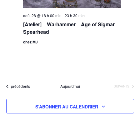
août 28 @ 18 h 00 min
-
23 h 30 min
[Atelier] – Warhammer – Age of Sigmar
Spearhead
chez MJ
Évènements
précédents
Aujourd’hui
ÉVÈNEMENTS
SUIVANTS
S’ABONNER AU CALENDRIER