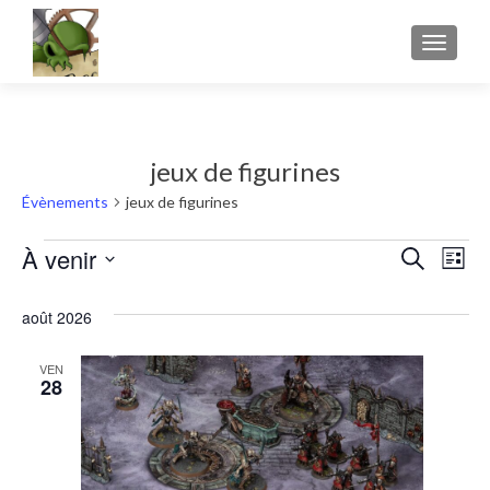
AFFICH
jeux de figurines
Évènements
jeux de figurines
Évènements
À venir
Rech
Nav
RECHERC
LISTE
Sélectionnez
et
de
une
août 2026
navig
vu
date.
de
VEN
Év
28
vues
Évèn