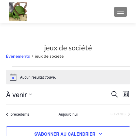
AFFICH
jeux de société
Évènements
jeux de société
Évènements
Aucun résultat trouvé.
Notice
À venir
Rech
Nav
RECHERC
LISTE
Sélectionnez
et
de
une
navig
Évènements
précédents
Aujourd’hui
ÉVÈNEMENTS
SUIVANTS
vu
date.
de
Év
S’ABONNER AU CALENDRIER