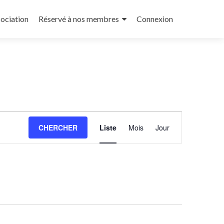
sociation
Réservé à nos membres
Connexion
Navigation
CHERCHER
Liste
Mois
Jour
de
vues
Évènement