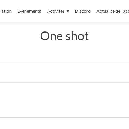
iation
Évènements
Activités
Discord
Actualité de l’as
One shot
Sélectionnez
une
date.