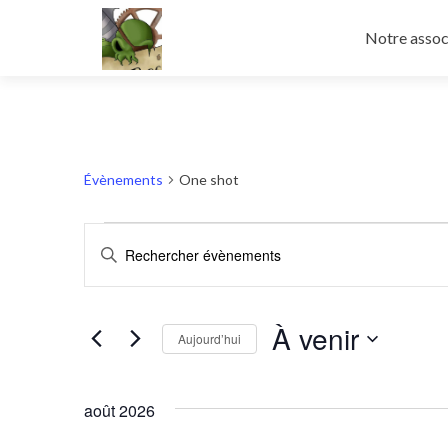
Aller
au
Notre assoc
contenu
principal
Évènements
One shot
Évènements
Recherche
Saisir
et
mot-
clé.
navigation
Rechercher
À venir
de
Aujourd’hui
Évènements
par
vues
mot-
Évènements
août 2026
clé.