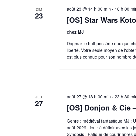
août 23 @ 14 h 00 min
-
18 h 00 mi
DIM
23
[OS] Star Wars Koto
chez MJ
Dagmar le hutt possède quelque cho
liberté. Votre seule moyen de l'obte
est plus connue pour son nombre de
août 27 @ 18 h 00 min
-
23 h 30 mi
JEU
27
[OS] Donjon & Cie –
Genre : médiéval fantastique MJ : U
août 2026 Lieu : à définir avec les j
Synopsis : Fatigué de courir après 