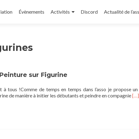
iation
Évènements
Activités
Discord
Actualité de l’as
gurines
 Peinture sur Figurine
et à tous !Comme de temps en temps dans l’asso je propose un 
En
urine de manière à initier les débutants et peindre en compagnie
[…]
sav
plu
sur
–
Pei
sur
Fig