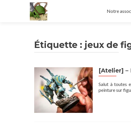
Aller
au
Notre assoc
contenu
principal
Étiquette :
jeux de fi
[Atelier] –
Salut à toutes 
peinture sur fig