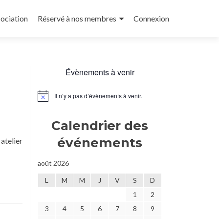
sociation
Réservé à nos membres
Connexion
Évènements à venir
Il n’y a pas d’évènements à venir.
Notice
Calendrier des
événements
atelier
oir
août 2026
s
[Atelier]
L
M
M
J
V
S
D
1
2
nture
3
4
5
6
7
8
9
urine