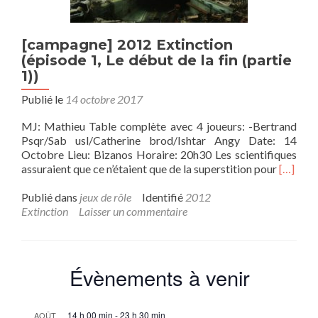
[campagne] 2012 Extinction
(épisode 1, Le début de la fin (partie
1))
Publié le
14 octobre 2017
MJ: Mathieu Table complète avec 4 joueurs: -Bertrand
Psqr/Sab usl/Catherine brod/Ishtar Angy Date: 14
Octobre Lieu: Bizanos Horaire: 20h30 Les scientifiques
En
assuraient que ce n’étaient que de la superstition pour
[…]
savoir
plus
Publié dans
jeux de rôle
Identifié
2012
sur[cam
Extinction
Laisser un commentaire
2012
Extincti
(épisod
1,
Évènements à venir
Le
début
de
14 h 00 min
-
23 h 30 min
AOÛT