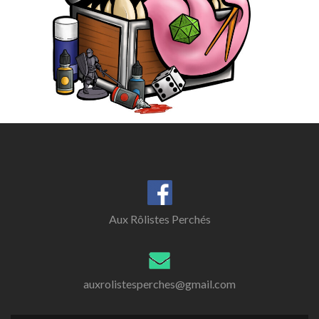
Aux Rôlistes Perchés
auxrolistesperches@gmail.com