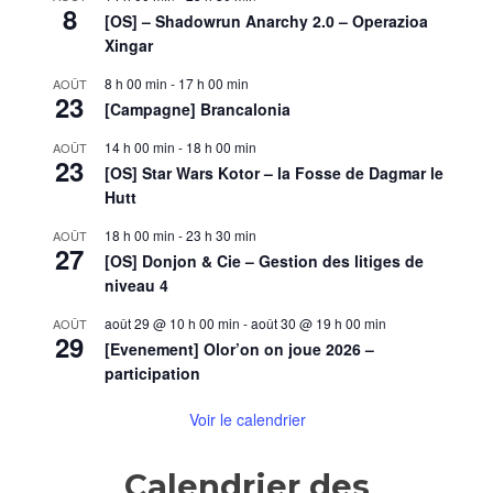
la
8
[OS] – Shadowrun Anarchy 2.0 – Operazioa
fin
Xingar
(partie
1))
8 h 00 min
-
17 h 00 min
AOÛT
23
[Campagne] Brancalonia
14 h 00 min
-
18 h 00 min
AOÛT
23
[OS] Star Wars Kotor – la Fosse de Dagmar le
Hutt
18 h 00 min
-
23 h 30 min
AOÛT
27
[OS] Donjon & Cie – Gestion des litiges de
niveau 4
août 29 @ 10 h 00 min
-
août 30 @ 19 h 00 min
AOÛT
29
[Evenement] Olor’on on joue 2026 –
participation
Voir le calendrier
Calendrier des