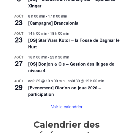
3)
Xingar
8 h 00 min
-
17 h 00 min
AOÛT
23
[Campagne] Brancalonia
14 h 00 min
-
18 h 00 min
AOÛT
23
[OS] Star Wars Kotor – la Fosse de Dagmar le
Hutt
18 h 00 min
-
23 h 30 min
AOÛT
27
[OS] Donjon & Cie – Gestion des litiges de
niveau 4
août 29 @ 10 h 00 min
-
août 30 @ 19 h 00 min
AOÛT
29
[Evenement] Olor’on on joue 2026 –
participation
Voir le calendrier
Calendrier des