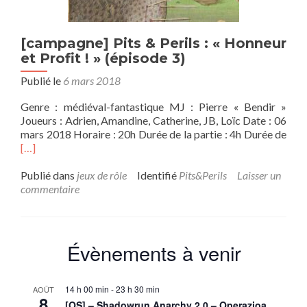
[campagne] Pits & Perils : « Honneur
et Profit ! » (épisode 3)
Publié le
6 mars 2018
Genre : médiéval-fantastique MJ : Pierre « Bendir »
Joueurs : Adrien, Amandine, Catherine, JB, Loïc Date : 06
En
mars 2018 Horaire : 20h Durée de la partie : 4h Durée de
savo
[…]
plus
sur
Publié dans
jeux de rôle
Identifié
Pits&Perils
Laisser un
Pits
commentaire
&
Peri
:
« H
Évènements à venir
et
Prof
! »
14 h 00 min
-
23 h 30 min
AOÛT
(épi
8
[OS] – Shadowrun Anarchy 2.0 – Operazioa