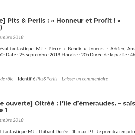
Aux
Seuils
d’Abysses
Très-
 Pits & Perils : « Honneur et Profit ! »
Anciens
)
:
tembre 2018
Die
Zeremonien
al-fantastique MJ : Pierre « Bendir » Joueurs : Adrien, Am
oïc Date : 25 septembre 2018 Horaire : 20h Durée de la partie : 4
 de rôle
Identifié
Pits&Perils
Laisser un commentaire
ouverte] Oltréé : l’île d’émeraudes. – sai
e 1
tembre 2018
-fantastique MJ : Thibaut Durée : 4h max. PJ : Je prendrai en prior