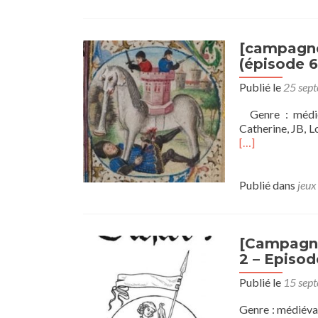
[campagne]
(épisode 6
Publié le
25 sep
Genre : médiév
Catherine, JB, L
[…]
Publié dans
jeux
[Campagne 
2 – Episod
Publié le
15 sep
Genre : médiéval