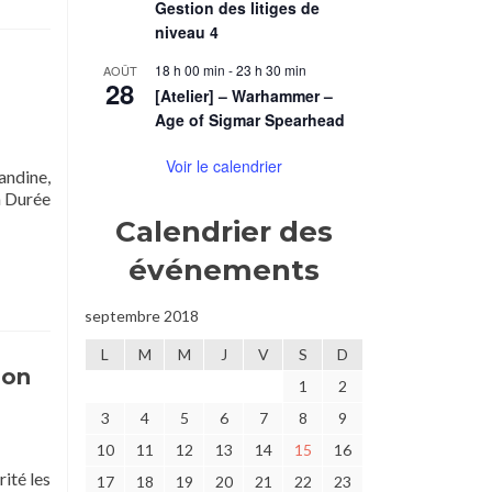
Gestion des litiges de
niveau 4
18 h 00 min
-
23 h 30 min
AOÛT
28
[Atelier] – Warhammer –
Age of Sigmar Spearhead
Voir le calendrier
andine,
En
h Durée
savoir
Calendrier des
plus
sur[campagne]
événements
Pits
&
septembre 2018
Perils
:
L
M
M
J
V
S
D
«
son
1
2
Honneur
et
3
4
5
6
7
8
9
Profit
10
11
12
13
14
15
16
!
ité les
»
17
18
19
20
21
22
23