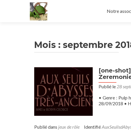
Aller
au
Notre assoc
contenu
principal
Mois :
septembre 201
[one-shot]
Zeremoni
Publié le
28 sep
• Genre : Pulp h
28/09/2018 • Ho
Publié dans
jeux de rôle
Identifié
AuxSeuilsdAbys