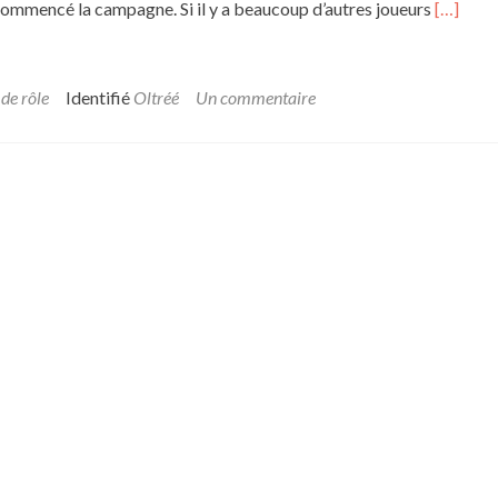
En
commencé la campagne. Si il y a beaucoup d’autres joueurs
[…]
savoir
plus
sur[Ca
ouverte]
 de rôle
Identifié
Oltréé
Un commentaire
Oltréé
:
l’île
d’émera
–
saison
2
–
Episode
1