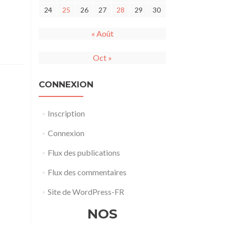
(épisode
24
25
26
27
28
29
30
6)
mpagne
« Août
Oct »
udes.
CONNEXION
Inscription
Connexion
Flux des publications
Flux des commentaires
Site de WordPress-FR
NOS