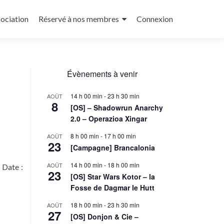
sociation
Réservé à nos membres
Connexion
Évènements à venir
14 h 00 min
-
23 h 30 min
AOÛT
8
[OS] – Shadowrun Anarchy
2.0 – Operazioa Xingar
8 h 00 min
-
17 h 00 min
AOÛT
23
[Campagne] Brancalonia
14 h 00 min
-
18 h 00 min
AOÛT
 Date :
23
[OS] Star Wars Kotor – la
Fosse de Dagmar le Hutt
18 h 00 min
-
23 h 30 min
AOÛT
27
[OS] Donjon & Cie –