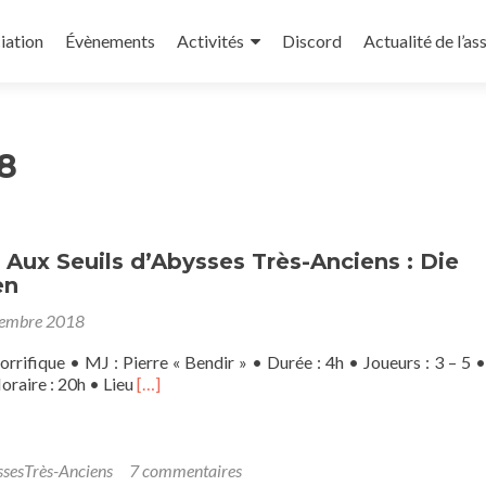
iation
Évènements
Activités
Discord
Actualité de l’as
8
 Aux Seuils d’Abysses Très-Anciens : Die
en
tembre 2018
orrifique • MJ : Pierre « Bendir » • Durée : 4h • Joueurs : 3 – 5 •
En
raire : 20h • Lieu
[…]
savoir
plus
sur[one-
shot]
sesTrès-Anciens
7 commentaires