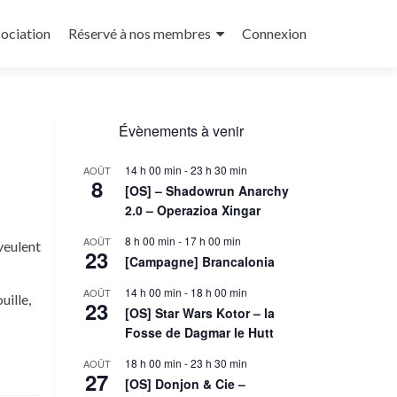
sociation
Réservé à nos membres
Connexion
Évènements à venir
14 h 00 min
-
23 h 30 min
AOÛT
8
[OS] – Shadowrun Anarchy
2.0 – Operazioa Xingar
8 h 00 min
-
17 h 00 min
AOÛT
veulent
23
[Campagne] Brancalonia
14 h 00 min
-
18 h 00 min
AOÛT
uille,
23
[OS] Star Wars Kotor – la
Fosse de Dagmar le Hutt
18 h 00 min
-
23 h 30 min
AOÛT
27
[OS] Donjon & Cie –