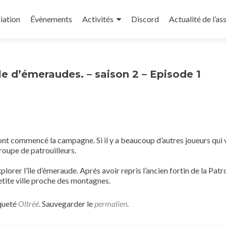
iation
Évènements
Activités
Discord
Actualité de l’as
le d’émeraudes. – saison 2 – Episode 1
ui ont commencé la campagne. Si il y a beaucoup d’autres joueurs qui 
roupe de patrouilleurs.
plorer l’île d’émeraude. Aprés avoir repris l’ancien fortin de la Patro
petite ville proche des montagnes.
queté
Oltréé
. Sauvegarder le
permalien
.