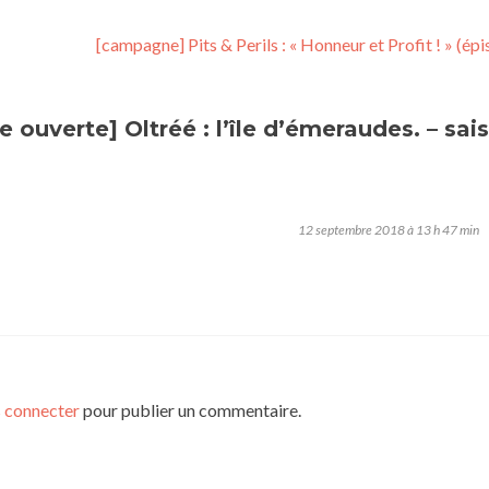
[campagne] Pits & Perils : « Honneur et Profit ! » (ép
ouverte] Oltréé : l’île d’émeraudes. – sai
12 septembre 2018 à 13 h 47 min
 connecter
pour publier un commentaire.