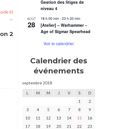
Gestion des litiges de
niveau 4
isode 6)
→
18 h 00 min
-
23 h 30 min
AOÛT
28
[Atelier] – Warhammer –
Age of Sigmar Spearhead
son 2
Voir le calendrier
Calendrier des
événements
septembre 2018
L
M
M
J
V
S
D
1
2
3
4
5
6
7
8
9
10
11
12
13
14
15
16
17
18
19
20
21
22
23