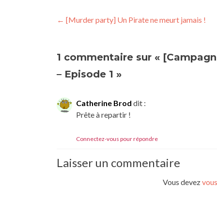
Navigation
←
[Murder party] Un Pirate ne meurt jamais !
de
l’article
1 commentaire sur «
[Campagne 
– Episode 1
»
Catherine Brod
dit :
Prête à repartir !
Connectez-vous pour répondre
Laisser un commentaire
Vous devez
vous