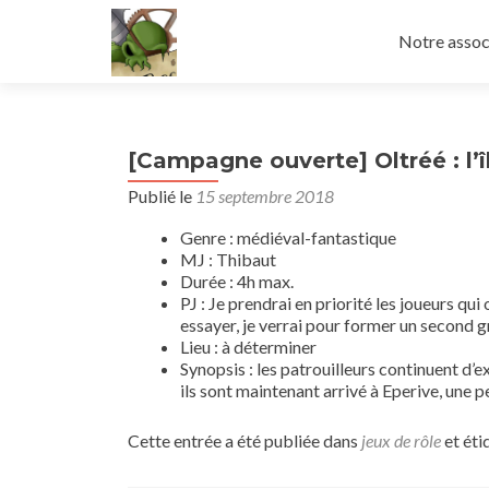
Aller
au
Notre assoc
contenu
principal
[Campagne ouverte] Oltréé : l’î
Publié le
15 septembre 2018
Genre : médiéval-fantastique
MJ : Thibaut
Durée : 4h max.
PJ : Je prendrai en priorité les joueurs q
essayer, je verrai pour former un second g
Lieu : à déterminer
Synopsis : les patrouilleurs continuent d’ex
ils sont maintenant arrivé à Eperive, une 
Cette entrée a été publiée dans
jeux de rôle
et éti