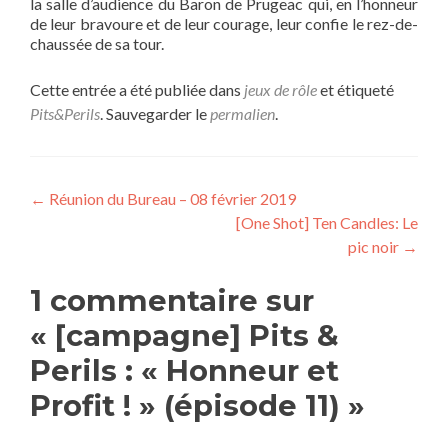
la salle d’audience du Baron de Prugeac qui, en l’honneur
de leur bravoure et de leur courage, leur confie le rez-de-
chaussée de sa tour.
Cette entrée a été publiée dans
jeux de rôle
et étiqueté
Pits&Perils
. Sauvegarder le
permalien
.
Navigation
←
Réunion du Bureau – 08 février 2019
[One Shot] Ten Candles: Le
de
pic noir
→
l’article
1 commentaire sur
«
[campagne] Pits &
Perils : « Honneur et
Profit ! » (épisode 11)
»