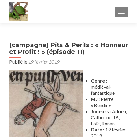
AFFICH
[campagne] Pits & Perils : « Honneur
et Profit ! » (épisode 11)
Publié le
19 février 2019
Genre :
médiéval-
fantastique
MJ :
Pierre
« Bendir »
Joueurs :
Adrien,
Catherine, JB,
Loïc, Ronan
Date :
19 février
2019