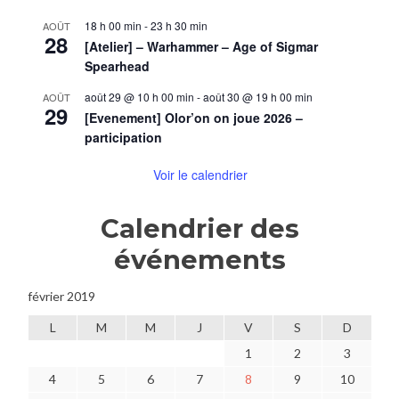
18 h 00 min
-
23 h 30 min
AOÛT
28
[Atelier] – Warhammer – Age of Sigmar
Spearhead
août 29 @ 10 h 00 min
-
août 30 @ 19 h 00 min
AOÛT
29
[Evenement] Olor’on on joue 2026 –
participation
Voir le calendrier
Calendrier des
événements
février 2019
L
M
M
J
V
S
D
1
2
3
4
5
6
7
8
9
10