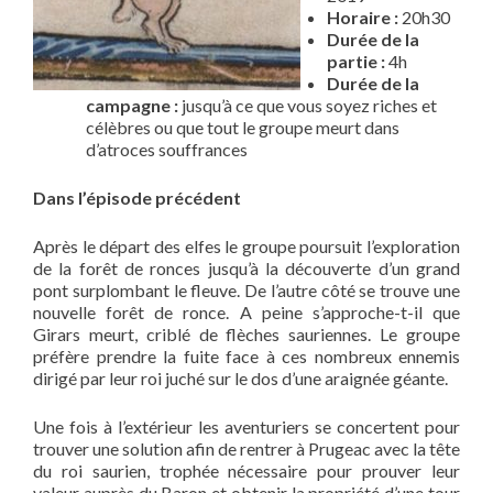
Horaire :
20h30
Durée de la
partie :
4h
Durée de la
campagne :
jusqu’à ce que vous soyez riches et
célèbres ou que tout le groupe meurt dans
d’atroces souffrances
Dans l’épisode précédent
Après le départ des elfes le groupe poursuit l’exploration
de la forêt de ronces jusqu’à la découverte d’un grand
pont surplombant le fleuve. De l’autre côté se trouve une
nouvelle forêt de ronce. A peine s’approche-t-il que
Girars meurt, criblé de flèches sauriennes. Le groupe
préfère prendre la fuite face à ces nombreux ennemis
dirigé par leur roi juché sur le dos d’une araignée géante.
Une fois à l’extérieur les aventuriers se concertent pour
trouver une solution afin de rentrer à Prugeac avec la tête
du roi saurien, trophée nécessaire pour prouver leur
valeur auprès du Baron et obtenir la propriété d’une tour