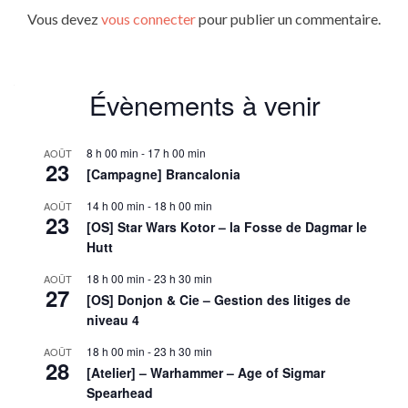
Vous devez
vous connecter
pour publier un commentaire.
Évènements à venir
8 h 00 min
-
17 h 00 min
AOÛT
23
[Campagne] Brancalonia
14 h 00 min
-
18 h 00 min
AOÛT
23
[OS] Star Wars Kotor – la Fosse de Dagmar le
Hutt
18 h 00 min
-
23 h 30 min
AOÛT
27
[OS] Donjon & Cie – Gestion des litiges de
niveau 4
18 h 00 min
-
23 h 30 min
AOÛT
28
[Atelier] – Warhammer – Age of Sigmar
Spearhead