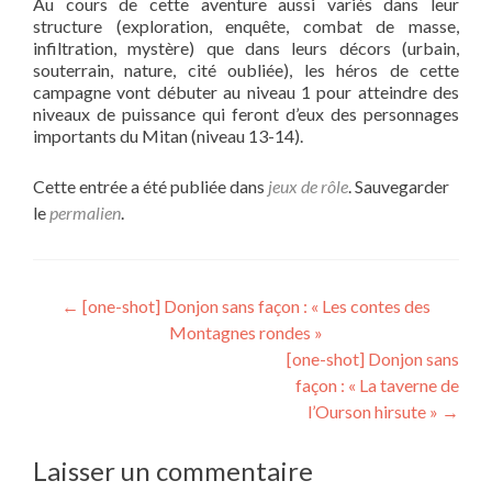
Au cours de cette aventure aussi variés dans leur
structure (exploration, enquête, combat de masse,
infiltration, mystère) que dans leurs décors (urbain,
souterrain, nature, cité oubliée), les héros de cette
campagne vont débuter au niveau 1 pour atteindre des
niveaux de puissance qui feront d’eux des personnages
importants du Mitan (niveau 13-14).
Cette entrée a été publiée dans
jeux de rôle
. Sauvegarder
le
permalien
.
Navigation
←
[one-shot] Donjon sans façon : « Les contes des
Montagnes rondes »
de
[one-shot] Donjon sans
l’article
façon : « La taverne de
l’Ourson hirsute »
→
Laisser un commentaire