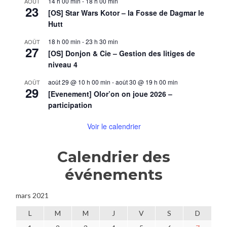
14 h 00 min
-
18 h 00 min
AOÛT
23
[OS] Star Wars Kotor – la Fosse de Dagmar le
Hutt
18 h 00 min
-
23 h 30 min
AOÛT
27
[OS] Donjon & Cie – Gestion des litiges de
niveau 4
août 29 @ 10 h 00 min
-
août 30 @ 19 h 00 min
AOÛT
29
[Evenement] Olor’on on joue 2026 –
participation
Voir le calendrier
Calendrier des
événements
mars 2021
L
M
M
J
V
S
D