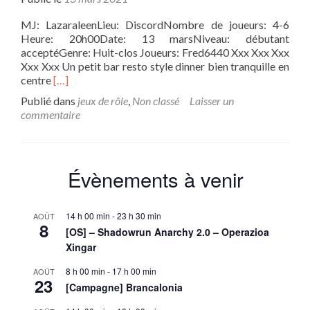
MJ: LazaraleenLieu: DiscordNombre de joueurs: 4-6
Heure: 20h00Date: 13 marsNiveau: débutant
acceptéGenre: Huit-clos Joueurs: Fred6440 Xxx Xxx Xxx
Xxx Xxx Un petit bar resto style dinner bien tranquille en
En
centre
[…]
savoir
Publié dans
jeux de rôle
,
Non classé
Laisser un
plus
commentaire
surCOC:
Le
Terminus
Évènements à venir
14 h 00 min
-
23 h 30 min
AOÛT
8
[OS] – Shadowrun Anarchy 2.0 – Operazioa
Xingar
8 h 00 min
-
17 h 00 min
AOÛT
23
[Campagne] Brancalonia