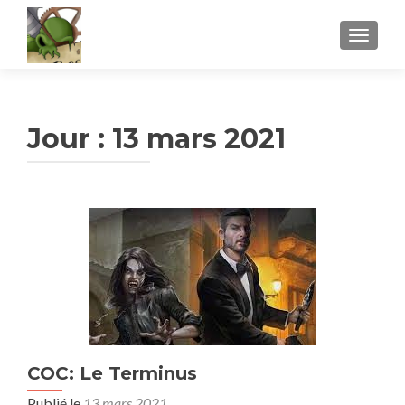
AFFICH
Jour :
13 mars 2021
COC: Le Terminus
Publié le
13 mars 2021