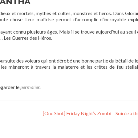
RANTHA
dieux et mortels, mythes et cultes, monstres et héros. Dans Gloran
ute chose. Leur maîtrise permet d’accomplir d’incroyable expl
yant connu plusieurs âges. Mais il se trouve aujourd’hui au seuil 
lé… Les Guerres des Héros.
ursuite des voleurs qui ont dérobé une bonne partie du bétail de le
es mèneront à travers la malaterre et les crêtes de feu stellai
egarder le
permalien
.
[One Shot] Friday Night’s Zombi – Soirée à 