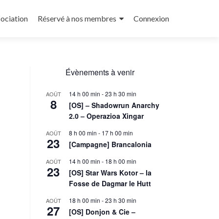
sociation
Réservé à nos membres
Connexion
Évènements à venir
14 h 00 min
-
23 h 30 min
AOÛT
8
[OS] – Shadowrun Anarchy
2.0 – Operazioa Xingar
8 h 00 min
-
17 h 00 min
AOÛT
23
[Campagne] Brancalonia
14 h 00 min
-
18 h 00 min
AOÛT
23
[OS] Star Wars Kotor – la
Fosse de Dagmar le Hutt
18 h 00 min
-
23 h 30 min
AOÛT
27
[OS] Donjon & Cie –