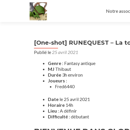
Aller
au
Notre assoc
contenu
principal
[One-shot] RUNEQUEST – La to
Publié le
25 avril 2021
Genre
: Fantasy antique
MJ
Thibaut
Durée
3h environ
Joueurs
:
Fred6440
Date
le 25 avril 2021
Horaire
14h
Lieu
: A définir
Difficulté
: débutant