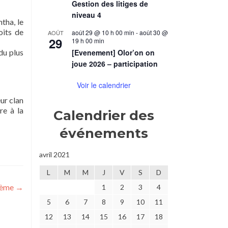
Gestion des litiges de
niveau 4
tha, le
oits de
août 29 @ 10 h 00 min
-
août 30 @
AOÛT
29
19 h 00 min
du plus
[Evenement] Olor’on on
joue 2026 – participation
Voir le calendrier
ur clan
re à la
Calendrier des
événements
avril 2021
L
M
M
J
V
S
D
thème
→
1
2
3
4
5
6
7
8
9
10
11
12
13
14
15
16
17
18