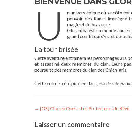
BIENVENUE DANS GLO
U
n univers épique où se côtoient 
pouvoir des Runes imprègne to
magie et de bravoure.
Glorantha est un monde ancien, a
grand conflit qui s’y soit dérou
La tour brisée
Cette aventure entrainera les personnages à la po
et assassiné deux membres du clan. Leurs pas l
poursuite des membres du clan des Chien-gris.
Cette entrée a été publiée dans
jeux de rôle
. Sauv
Navigation
←
[OS] Chosen Ones – Les Protecteurs du Rêve
de
Laisser un commentaire
l’article