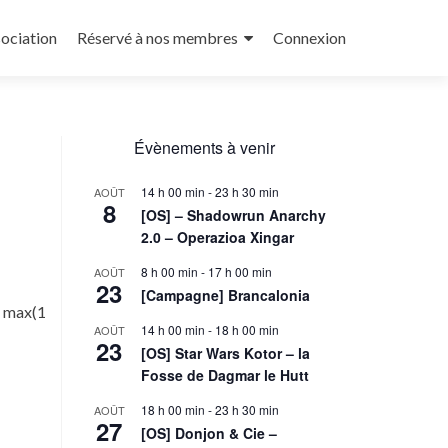
sociation
Réservé à nos membres
Connexion
Évènements à venir
14 h 00 min
-
23 h 30 min
AOÛT
8
[OS] – Shadowrun Anarchy
2.0 – Operazioa Xingar
8 h 00 min
-
17 h 00 min
AOÛT
23
[Campagne] Brancalonia
4 max(1
14 h 00 min
-
18 h 00 min
AOÛT
23
[OS] Star Wars Kotor – la
Fosse de Dagmar le Hutt
18 h 00 min
-
23 h 30 min
AOÛT
27
[OS] Donjon & Cie –