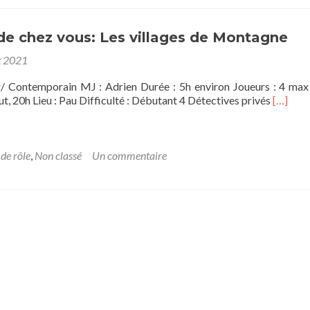
d’Esteren
:
Automne
de chez vous: Les villages de Montagne
Rouge
t 2021
/ Contemporain MJ : Adrien Durée : 5h environ Joueurs : 4 max
En
, 20h Lieu : Pau Difficulté : Débutant 4 Détectives privés
[…]
savoir
plus
sur[OS]
Près
 de rôle
,
Non classé
Un commentaire
de
chez
vous:
Les
villages
de
Montag