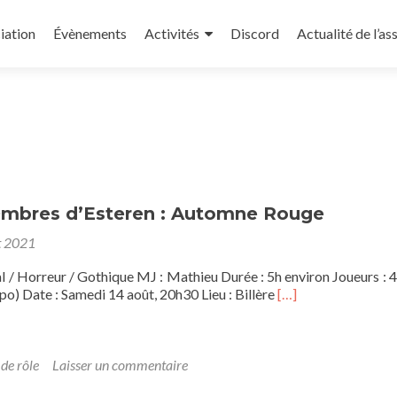
iation
Évènements
Activités
Discord
Actualité de l’as
Ombres d’Esteren : Automne Rouge
t 2021
l / Horreur / Gothique MJ : Mathieu Durée : 5h environ Joueurs : 
En
po) Date : Samedi 14 août, 20h30 Lieu : Billère
[…]
savoir
plus
sur[OS]
Les
 de rôle
Laisser un commentaire
Ombres