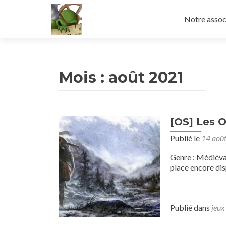
Aller
au
Notre assoc
contenu
principal
Mois :
août 2021
[OS] Les 
Publié le
14 aoû
Genre : Médiéva
place encore dis
Publié dans
jeux