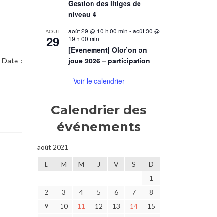
Gestion des litiges de
niveau 4
août 29 @ 10 h 00 min
-
août 30 @
AOÛT
29
19 h 00 min
[Evenement] Olor’on on
 Date :
joue 2026 – participation
Voir le calendrier
Calendrier des
événements
août 2021
L
M
M
J
V
S
D
ne
1
2
3
4
5
6
7
8
9
10
11
12
13
14
15