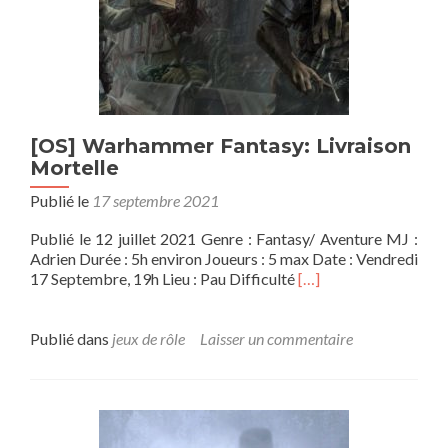
[OS] Warhammer Fantasy: Livraison
Mortelle
Publié le
17 septembre 2021
Publié le 12 juillet 2021 Genre : Fantasy/ Aventure MJ :
Adrien Durée : 5h environ Joueurs : 5 max Date : Vendredi
En
17 Septembre, 19h Lieu : Pau Difficulté
[…]
savoir
plus
sur[OS]
Publié dans
jeux de rôle
Laisser un commentaire
Warhammer
Fantasy:
Livraison
Mortelle