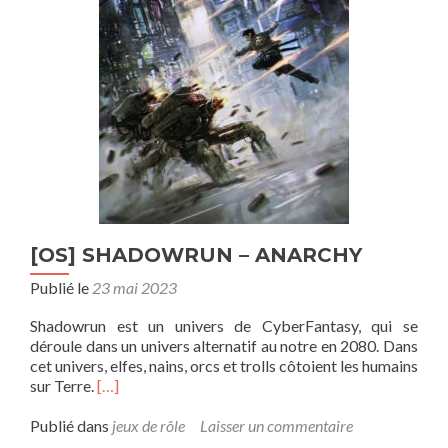
[OS] SHADOWRUN – ANARCHY
Publié le
23 mai 2023
Shadowrun est un univers de CyberFantasy, qui se
déroule dans un univers alternatif au notre en 2080. Dans
cet univers, elfes, nains, orcs et trolls côtoient les humains
En
sur Terre.
[…]
savoir
plus
Publié dans
jeux de rôle
Laisser un commentaire
sur[OS]