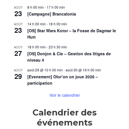
8 h 00 min
-
17 h 00 min
AOÛT
23
[Campagne] Brancalonia
14 h 00 min
-
18 h 00 min
AOÛT
23
[OS] Star Wars Kotor – la Fosse de Dagmar le
Hutt
18 h 00 min
-
23 h 30 min
AOÛT
27
[OS] Donjon & Cie – Gestion des litiges de
niveau 4
août 29 @ 10 h 00 min
-
août 30 @ 19 h 00 min
AOÛT
29
[Evenement] Olor’on on joue 2026 –
participation
Voir le calendrier
Calendrier des
événements