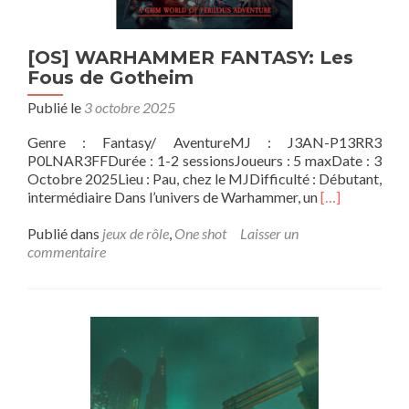
[OS] WARHAMMER FANTASY: Les
Fous de Gotheim
Publié le
3 octobre 2025
Genre : Fantasy/ AventureMJ : J3AN-P13RR3
P0LNAR3FFDurée : 1-2 sessionsJoueurs : 5 maxDate : 3
Octobre 2025Lieu : Pau, chez le MJDifficulté : Débutant,
En
intermédiaire Dans l’univers de Warhammer, un
[…]
savoir
plus
Publié dans
jeux de rôle
,
One shot
Laisser un
sur[OS]
commentaire
WARHAMM
FANTASY:
Les
Fous
de
Gotheim