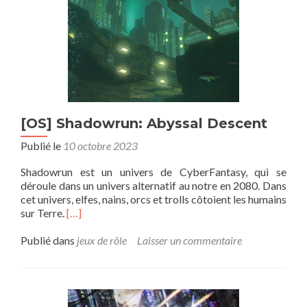
[OS] Shadowrun: Abyssal Descent
Publié le
10 octobre 2023
Shadowrun est un univers de CyberFantasy, qui se
déroule dans un univers alternatif au notre en 2080. Dans
cet univers, elfes, nains, orcs et trolls côtoient les humains
En
sur Terre.
[…]
savoir
plus
Publié dans
jeux de rôle
Laisser un commentaire
sur[OS]
Shadowrun:
Abyssal
Descent