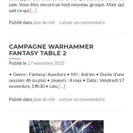
sale. Vous êtes encore un tout nouveau groupe. Mais qui
En
sait ce qui
[…]
savoir
plus
Publié dans
jeux de rôle
Laisser un commentaire
sur[OS]
Warhammer
Fantasy:
Aventure
CAMPAGNE WARHAMMER
dans
FANTASY TABLE 2
le
Publié le
17 novembre 2022
vieux
monde
• Genre : Fantasy/ Aventure • MJ : Adrien • Durée d’une
session: 4h ou plus • Joueurs : 4 max • Date : Vendredi 17
En
novembre, 19h30 • Lieu
[…]
savoir
plus
Publié dans
jeux de rôle
Laisser un commentaire
surCAMPAGNE
WARHAMMER
FANTASY
TABLE
2