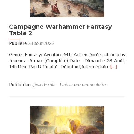
Campagne Warhammer Fantasy
Table 2
Publié le
28 août 2022
Genre : Fantasy/ Aventure MJ : Adrien Durée : 4h ou plus
Joueurs : 5 max (Complète) Date : Dimanche 28 Août,
En
14h Lieu : Pau Difficulté : Débutant, intermédiaire
[…]
savoir
plus
surCampag
Publié dans
jeux de rôle
Laisser un commentaire
Warhamme
Fantasy
Table
2