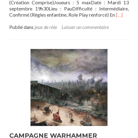
(Création Comprise)Joueurs : 5 maxDate : Mardi 13
septembre 19h30Lieu : PauDifficulté : Intermédiaire,
En
Confirmé (Règles enfantine, Role Play renforcé) En
[…]
savoir
plus
Publié dans
jeux de rôle
Laisser un commentaire
sur[OS]
–
Sombre
-
House
of
the
Rising
Dead
CAMPAGNE WARHAMMER