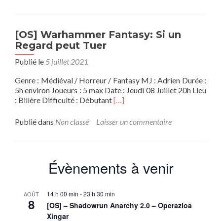
Près
de
chez
vous:
[OS] Warhammer Fantasy: Si un
Les
Regard peut Tuer
villages
Publié le
5 juillet 2021
de
Montagne
Genre : Médiéval / Horreur / Fantasy MJ : Adrien Durée :
5h environ Joueurs : 5 max Date : Jeudi 08 Juillet 20h Lieu
En
: Billère Difficulté : Débutant
[…]
savoir
plus
Publié dans
Non classé
Laisser un commentaire
sur[OS]
Warhammer
Fantasy:
Si
Évènements à venir
un
Regard
peut
14 h 00 min
-
23 h 30 min
AOÛT
Tuer
8
[OS] – Shadowrun Anarchy 2.0 – Operazioa
Xingar