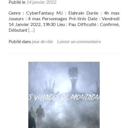
Publié le
14 janvier 2022
Genre : CyberFantasy MJ : Elahrain Durée : 4h max
Joueurs : 4 max Personnages Pré-tirés Date : Vendredi
14 Janvier 2022, 19h30 Lieu : Pau Difficulté : Confirmé,
En
Débutant
[…]
savoir
plus
Publié dans
jeux de rôle
Laisser un commentaire
sur[OS]
SHADOWRUN
ANARCHY/
QUE
FLOTTE
VOTRE
ETENDARD