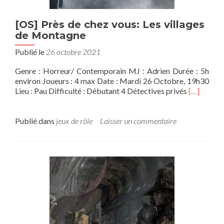
[OS] Près de chez vous: Les villages
de Montagne
Publié le
26 octobre 2021
Genre : Horreur/ Contemporain MJ : Adrien Durée : 5h
environ Joueurs : 4 max Date : Mardi 26 Octobre, 19h30
En
Lieu : Pau Difficulté : Débutant 4 Détectives privés
[…]
savoir
plus
sur[OS]
Publié dans
jeux de rôle
Laisser un commentaire
Près
de
chez
vous:
Les
villages
de
Montagne