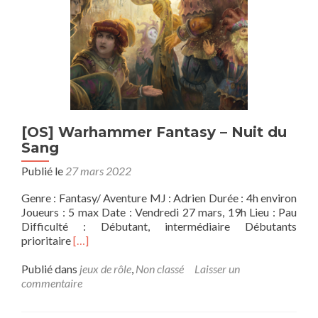
[OS] Warhammer Fantasy – Nuit du
Sang
Publié le
27 mars 2022
Genre : Fantasy/ Aventure MJ : Adrien Durée : 4h environ
Joueurs : 5 max Date : Vendredi 27 mars, 19h Lieu : Pau
Difficulté : Débutant, intermédiaire Débutants
En
prioritaire
[…]
savoir
plus
Publié dans
jeux de rôle
,
Non classé
Laisser un
sur[OS]
commentaire
Warhammer
Fantasy