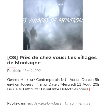
[OS] Près de chez vous: Les villages
de Montagne
Publié le
11 août 2021
Genre : Horreur/ Contemporain MJ : Adrien Durée : 5h
environ Joueurs : 4 max Date : Mercredi 11 Aout, 20h
En
Lieu : Pau Difficulté : Débutant 4 Détectives privés
[…]
savoir
plus
sur[OS]
Publié dans
jeux de rôle
,
Non classé
Un commentaire