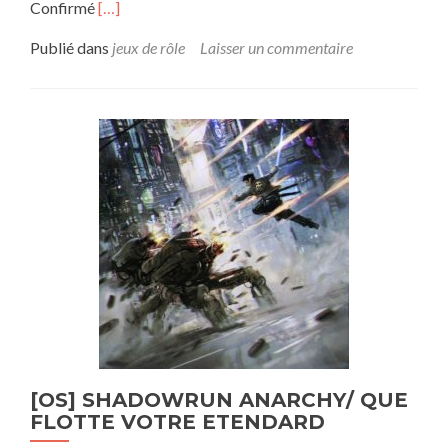
En
Confirmé
[…]
savoir
plus
Publié dans
jeux de rôle
Laisser un commentaire
sur[OS]
SHADOWRUN
ANARCHY
–
LA
GUERRE
DES
TRIADES
[OS] SHADOWRUN ANARCHY/ QUE
FLOTTE VOTRE ETENDARD