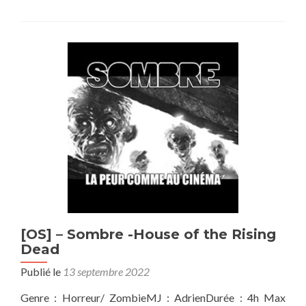
sur[OS]
Shadowrun:
Sous
le
sable
[OS] – Sombre -House of the Rising
Dead
Publié le
13 septembre 2022
Genre : Horreur/ ZombieMJ : AdrienDurée : 4h Max