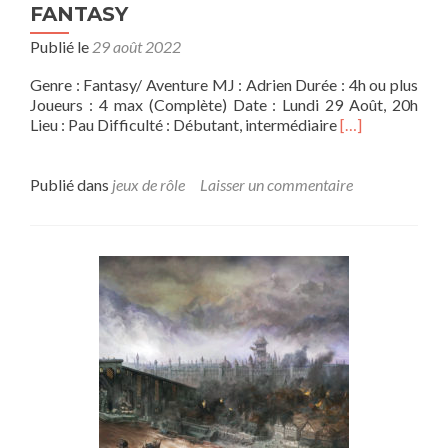
FANTASY
Publié le
29 août 2022
Genre : Fantasy/ Aventure MJ : Adrien Durée : 4h ou plus
Joueurs : 4 max (Complète) Date : Lundi 29 Août, 20h
En
Lieu : Pau Difficulté : Débutant, intermédiaire
[…]
savoir
plus
surCAMPAGN
Publié dans
jeux de rôle
Laisser un commentaire
WARHAMME
FANTASY