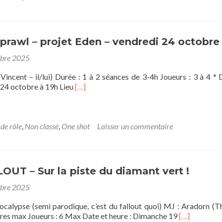
Unique
–
Les
feux
prawl – projet Eden – vendredi 24 octobre
d’Amon
Sul
obre 2025
incent – il/lui) Durée : 1 à 2 séances de 3-4h Joueurs : 3 à 4 * 
En
 24 octobre à 19h Lieu
[…]
savoir
plus
sur[OS]
The
 de rôle
,
Non classé
,
One shot
Laisser un commentaire
Sprawl
–
projet
Eden
LOUT – Sur la piste du diamant vert !
–
vendredi
obre 2025
24
octobre
ocalypse (semi parodique, c’est du fallout quoi) MJ : Aradorn (
En
eures max Joueurs : 6 Max Date et heure : Dimanche 19
[…]