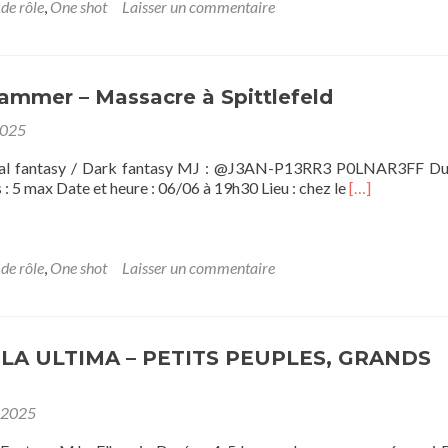
T
 de rôle
,
One shot
Laisser un commentaire
s
–
P
d
ammer – Massacre à Spittlefeld
2025
al fantasy / Dark fantasy MJ : @J3AN-P13RR3 P0LNAR3FF Dur
En
 : 5 max Date et heure : 06/06 à 19h30 Lieu : chez le
[…]
savoir
plus
sur[OS]
Warhammer
 de rôle
,
One shot
Laisser un commentaire
–
Massacre
à
Spittlefeld
ULA ULTIMA – PETITS PEUPLES, GRANDS
 2025