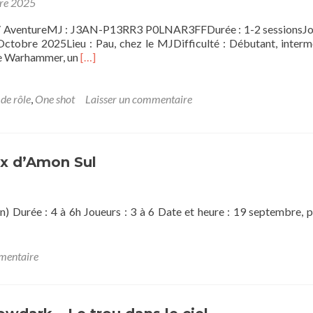
bre 2025
y/ AventureMJ : J3AN-P13RR3 P0LNAR3FFDurée : 1-2 sessionsJo
ctobre 2025Lieu : Pau, chez le MJDifficulté : Débutant, interm
En
de Warhammer, un
[…]
savoir
plus
sur[OS]
 de rôle
,
One shot
Laisser un commentaire
WARHAMMER
FANTASY:
Les
Fous
ux d’Amon Sul
de
Gotheim
) Durée : 4 à 6h Joueurs : 3 à 6 Date et heure : 19 septembre, p
mentaire