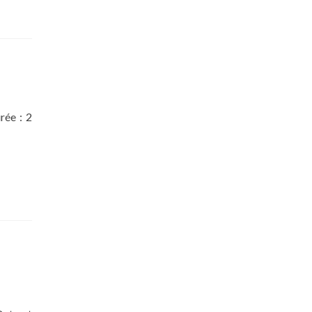
rophée
ombre
oussière
’étoiles
ée : 2