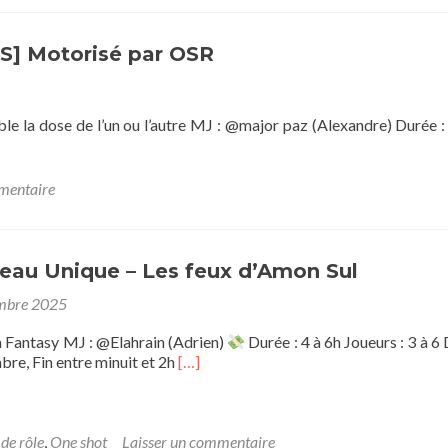
[OS] Motorisé par OSR
le la dose de l’un ou l’autre MJ : @major paz (Alexandre) Durée :
mentaire
opée
neau Unique – Les feux d’Amon Sul
mbre 2025
 Fantasy MJ : @Elahrain (Adrien)
Durée : 4 à 6h Joueurs : 3 à 6
sé
En
bre, Fin entre minuit et 2h
[…]
savoir
plus
sur[OS]
L’Anneau
 de rôle
,
One shot
Laisser un commentaire