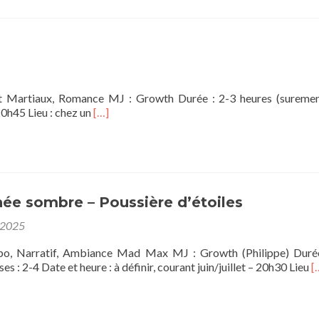
rt Martiaux, Romance MJ : Growth Durée : 2-3 heures (sureme
En
 20h45 Lieu : chez un
[…]
savoir
plus
sur[OS]
Cœur
de
Wulin
ée sombre – Poussière d’étoiles
 2025
po, Narratif, Ambiance Mad Max MJ : Growth (Philippe) Duré
E
s : 2-4 Date et heure : à définir, courant juin/juillet – 20h30 Lieu
[
s
p
s