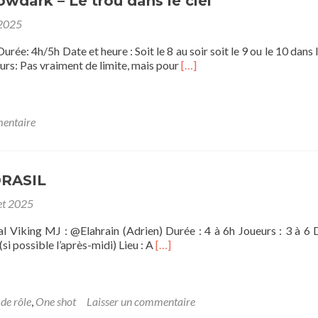
wdark – Le trou dans le ciel
 2025
rée: 4h/5h Date et heure : Soit le 8 au soir soit le 9 ou le 10 dans
En
rs: Pas vraiment de limite, mais pour
[…]
savoir
plus
sur[OS]
Shadowdark
mentaire
–
Le
trou
dans
DRASIL
le
let 2025
ciel
l Viking MJ : @Elahrain (Adrien) Durée : 4 à 6h Joueurs : 3 à 6 
En
 (si possible l’après-midi) Lieu : A
[…]
savoir
plus
sur[OS]
YGGDRASIL
 de rôle
,
One shot
Laisser un commentaire