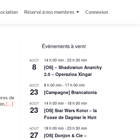
sociation
Réservé à nos membres
Connexion
Évènements à venir
14 h 00 min
-
23 h 30 min
AOÛT
8
[OS] – Shadowrun Anarchy
2.0 – Operazioa Xingar
8 h 00 min
-
17 h 00 min
AOÛT
23
[Campagne] Brancalonia
vres de
En
14 h 00 min
-
18 h 00 min
en,
[…]
AOÛT
23
savoir
[OS] Star Wars Kotor – la
plus
Fosse de Dagmar le Hutt
sur[OS]
Cosmere
18 h 00 min
-
23 h 30 min
AOÛT
27
–
[OS] Donjon & Cie –