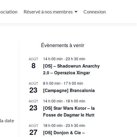
sociation
Réservé à nos membres
Connexion
Évènements à venir
14 h 00 min
-
23 h 30 min
AOÛT
8
[OS] – Shadowrun Anarchy
2.0 – Operazioa Xingar
8 h 00 min
-
17 h 00 min
AOÛT
23
[Campagne] Brancalonia
14 h 00 min
-
18 h 00 min
AOÛT
23
[OS] Star Wars Kotor – la
Fosse de Dagmar le Hutt
la date
18 h 00 min
-
23 h 30 min
AOÛT
27
[OS] Donjon & Cie –