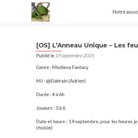
Aller
au
Notre assoc
contenu
principal
[OS] L’Anneau Unique – Les fe
Publié le
19 septembre 2025
Genre : Medieva Fantasy
MJ : @Elahrain (Adrien)
Durée : 4 à 6h
Joueurs : 3 à 6
Date et heure : 19 septembre, pour les heures je 
choisie)