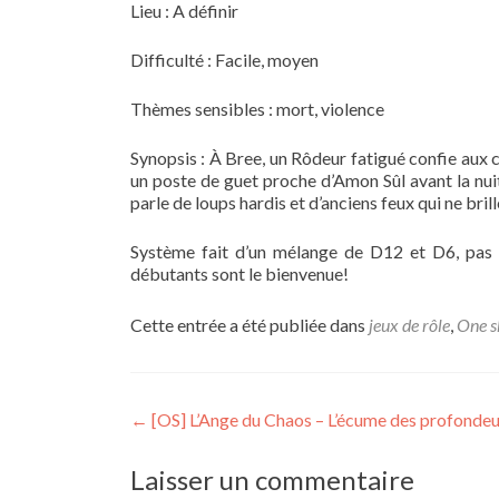
Lieu : A définir
Difficulté : Facile, moyen
Thèmes sensibles : mort, violence
Synopsis : À Bree, un Rôdeur fatigué confie aux 
un poste de guet proche d’Amon Sûl avant la nuit
parle de loups hardis et d’anciens feux qui ne bril
Système fait d’un mélange de D12 et D6, pas é
débutants sont le bienvenue!
Cette entrée a été publiée dans
jeux de rôle
,
One s
Navigation
←
[OS] L’Ange du Chaos – L’écume des profondeu
de
Laisser un commentaire