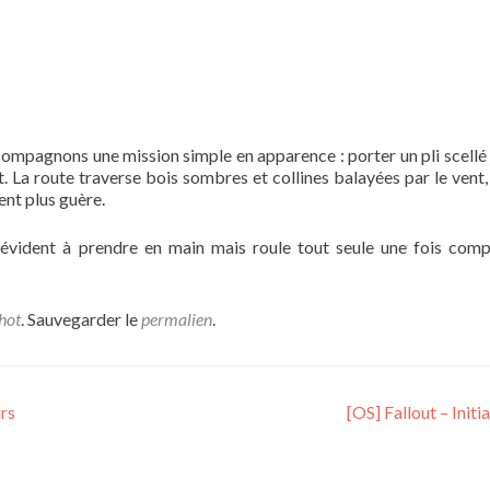
compagnons une mission simple en apparence : porter un pli scellé 
. La route traverse bois sombres et collines balayées par le vent, 
lent plus guère.
vident à prendre en main mais roule tout seule une fois compr
hot
. Sauvegarder le
permalien
.
rs
[OS] Fallout – Initi