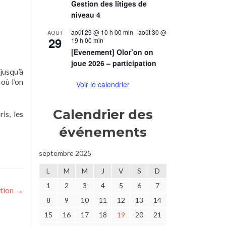
Gestion des litiges de
niveau 4
août 29 @ 10 h 00 min
-
août 30 @
AOÛT
29
19 h 00 min
[Evenement] Olor’on on
joue 2026 – participation
jusqu’à
où l’on
Voir le calendrier
Calendrier des
is, les
événements
septembre 2025
L
M
M
J
V
S
D
1
2
3
4
5
6
7
ation
→
8
9
10
11
12
13
14
15
16
17
18
19
20
21