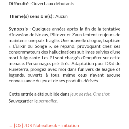
Difficulté :
Ouvert aux débutants
Thème(s) sensible(s) :
Aucun
Synopsis :
Quelques années après la fin de la tentative
d’invasion de Noxus, Piltover et Zaun tentent toujours de
maintenir une paix fragile. Une nouvelle drogue, baptisée
« L’Élixir du Songe », se répand, provoquant chez ses
consommateurs des hallucinations sublimes suivies d’une
mort fulgurante. Les PJ sont chargés d’enquêter sur cette
menace. Personnages pré-tirés. Adaptation pour D&d de
Runeterra, plongez avec moi dans l’univers de league of
legends. ouverts à tous, même ceux n’ayant aucune
connaissance du jeu et de ses produits dérivés.
Cette entrée a été publiée dans
jeux de rôle
,
One shot
.
Sauvegarder le
permalien
.
Navigation
←
[OS] JDR Naheulbeuk – initiation