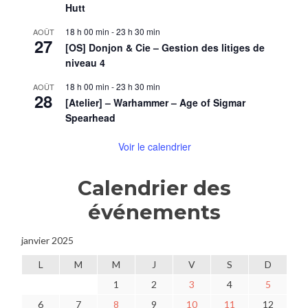
Hutt
18 h 00 min
-
23 h 30 min
AOÛT
27
[OS] Donjon & Cie – Gestion des litiges de
niveau 4
18 h 00 min
-
23 h 30 min
AOÛT
28
[Atelier] – Warhammer – Age of Sigmar
Spearhead
Voir le calendrier
Calendrier des
événements
janvier 2025
L
M
M
J
V
S
D
1
2
3
4
5
6
7
8
9
10
11
12