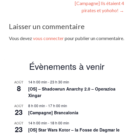
[Campagne] Ils étaient 4
de
pirates et yohoho!
→
l’article
Laisser un commentaire
Vous devez
vous connecter
pour publier un commentaire.
Évènements à venir
14 h 00 min
-
23 h 30 min
AOÛT
8
[OS] – Shadowrun Anarchy 2.0 – Operazioa
Xingar
8 h 00 min
-
17 h 00 min
AOÛT
23
[Campagne] Brancalonia
14 h 00 min
-
18 h 00 min
AOÛT
23
[OS] Star Wars Kotor – la Fosse de Dagmar le