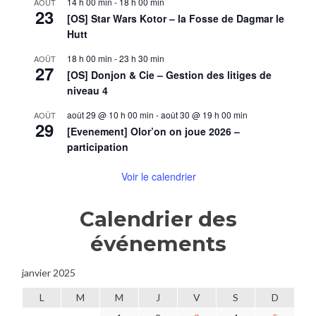
14 h 00 min
-
18 h 00 min
AOÛT
23
[OS] Star Wars Kotor – la Fosse de Dagmar le
Hutt
18 h 00 min
-
23 h 30 min
AOÛT
27
[OS] Donjon & Cie – Gestion des litiges de
niveau 4
août 29 @ 10 h 00 min
-
août 30 @ 19 h 00 min
AOÛT
29
[Evenement] Olor’on on joue 2026 –
participation
Voir le calendrier
Calendrier des
événements
janvier 2025
L
M
M
J
V
S
D