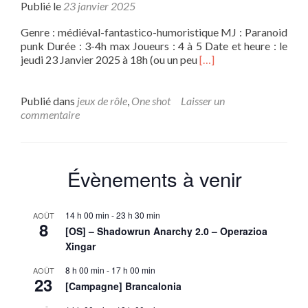
Publié le
23 janvier 2025
Genre : médiéval-fantastico-humoristique MJ : Paranoid
punk Durée : 3-4h max Joueurs : 4 à 5 Date et heure : le
En
jeudi 23 Janvier 2025 à 18h (ou un peu
[…]
savoir
plus
sur[OS]
Publié dans
jeux de rôle
,
One shot
Laisser un
JDR
commentaire
Naheulbeuk
–
initiation
Évènements à venir
14 h 00 min
-
23 h 30 min
AOÛT
8
[OS] – Shadowrun Anarchy 2.0 – Operazioa
Xingar
8 h 00 min
-
17 h 00 min
AOÛT
23
[Campagne] Brancalonia