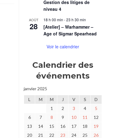
Gestion des litiges de
niveau 4
18 h 00 min
-
23 h 30 min
AOÛT
28
[Atelier] – Warhammer –
Age of Sigmar Spearhead
Voir le calendrier
Calendrier des
événements
janvier 2025
L
M
M
J
V
S
D
1
2
3
4
5
6
7
8
9
10
11
12
13
14
15
16
17
18
19
20
21
22
23
24
25
26