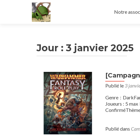
Aller
au
Notre assoc
contenu
principal
Jour :
3 janvier 2025
[Campagn
Publié le
3 janvi
Genre : DarkFa
Joueurs : 5 max 
ConfirméThème se
Publié dans
Cam