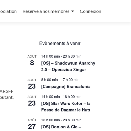
sociation
Réservé à nos membres
Connexion
Évènements à venir
14 h 00 min
-
23 h 30 min
AOÛT
8
[OS] – Shadowrun Anarchy
2.0 – Operazioa Xingar
8 h 00 min
-
17 h 00 min
AOÛT
23
[Campagne] Brancalonia
NAR3FF
14 h 00 min
-
18 h 00 min
butant,
AOÛT
23
[OS] Star Wars Kotor – la
Fosse de Dagmar le Hutt
pagne]
18 h 00 min
-
23 h 30 min
AOÛT
27
mer
[OS] Donjon & Cie –