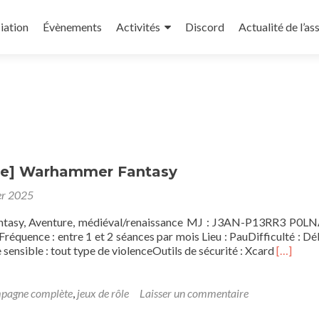
iation
Évènements
Activités
Discord
Actualité de l’as
e] Warhammer Fantasy
er 2025
ntasy, Aventure, médiéval/renaissance MJ : J3AN-P13RR3 P0L
Fréquence : entre 1 et 2 séances par mois Lieu : PauDifficulté : Dé
En
nsible : tout type de violenceOutils de sécurité : Xcard
[…]
savoir
plus
sur[Cam
pagne complète
,
jeux de rôle
Laisser un commentaire
Warham