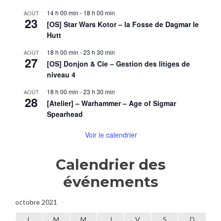
14 h 00 min
-
18 h 00 min
AOÛT
23
[OS] Star Wars Kotor – la Fosse de Dagmar le
Hutt
18 h 00 min
-
23 h 30 min
AOÛT
27
[OS] Donjon & Cie – Gestion des litiges de
niveau 4
18 h 00 min
-
23 h 30 min
AOÛT
28
[Atelier] – Warhammer – Age of Sigmar
Spearhead
Voir le calendrier
Calendrier des
événements
octobre 2021
L
M
M
J
V
S
D