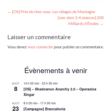
Navigation
←
[OS] Près de chez vous: Les villages de Montagne
[one-shot 3-4 séances] 200
de
Milliards d’Étoiles
→
l’article
Laisser un commentaire
Vous devez
vous connecter
pour publier un commentaire.
Évènements à venir
14 h 00 min
-
23 h 30 min
AOÛT
8
[OS] – Shadowrun Anarchy 2.0 – Operazioa
Xingar
8 h 00 min
-
17 h 00 min
AOÛT
23
[Campagne] Brancalonia