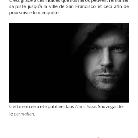
sa piste jusqu’à la ville de San Francisco et ceci afin de
poursuivre leur enquête.
Cette entrée a été publiée dans
Non classé
. Sauvegarder
le
permalien
.