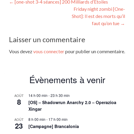
Navigation
←
[one-shot 3-4 séances] 200 Milliards d’Étoiles
Friday night zombi [One-
de
Shot]: Il est des morts qu’il
l’article
faut qu’on tue
→
Laisser un commentaire
Vous devez
vous connecter
pour publier un commentaire.
Évènements à venir
14 h 00 min
-
23 h 30 min
AOÛT
8
[OS] – Shadowrun Anarchy 2.0 – Operazioa
Xingar
8 h 00 min
-
17 h 00 min
AOÛT
23
[Campagne] Brancalonia