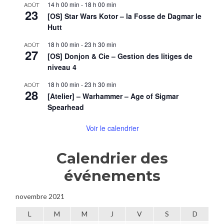
14 h 00 min
-
18 h 00 min
AOÛT
23
[OS] Star Wars Kotor – la Fosse de Dagmar le
Hutt
18 h 00 min
-
23 h 30 min
AOÛT
27
[OS] Donjon & Cie – Gestion des litiges de
niveau 4
18 h 00 min
-
23 h 30 min
AOÛT
28
[Atelier] – Warhammer – Age of Sigmar
Spearhead
Voir le calendrier
Calendrier des
événements
novembre 2021
L
M
M
J
V
S
D