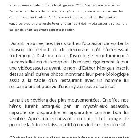
Nous sommes aux alentours de Los Angeles en 2008. Nos héros ont été invité à
l’enterrement de leur demi-frère, Jeremy Sharmann, assassiné chez lui dans des
circonstances très troubles. Après la réception au cours de laquelle ils ont pu
converser avec les proches de Jeremy nos amis ont été invité à passer la nuit dans la
maison de la victime avant de quitter la région.
Durant la soirée, nos héros ont eu l’occasion de visiter la
maison du défunt et de découvrir qu’il s’intéressait
fortement à l’astronomie et l’astrologie et notamment à
la constellation du scorpion. Ils mirent également à jour
une vidéocassette avant le nom d’Esther Morgan inscrit
dessus ainsi qu’une photo montrant leur père biologique
assis à la table d’un restaurant avec un homme lui
ressemblant et pourvu d’une mystérieuse cicatrice.
La nuit se révèlera des plus mouvementées. En effet, nos
héros furent attaqués par un mystérieux assassin,
capable de disparaitre et apparaitre comme bon lui
semble. Après un éprouvant combat, il fût obligé de
prendre la fuite en laissant différents indices derrière lui.
C’est grâce à ces indices que nos héros peuvent remonter