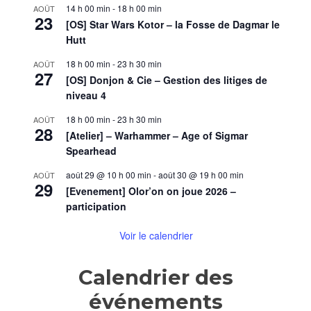
14 h 00 min
-
18 h 00 min
AOÛT
23
[OS] Star Wars Kotor – la Fosse de Dagmar le
Hutt
18 h 00 min
-
23 h 30 min
AOÛT
27
[OS] Donjon & Cie – Gestion des litiges de
niveau 4
18 h 00 min
-
23 h 30 min
AOÛT
28
[Atelier] – Warhammer – Age of Sigmar
Spearhead
août 29 @ 10 h 00 min
-
août 30 @ 19 h 00 min
AOÛT
29
[Evenement] Olor’on on joue 2026 –
participation
Voir le calendrier
Calendrier des
événements