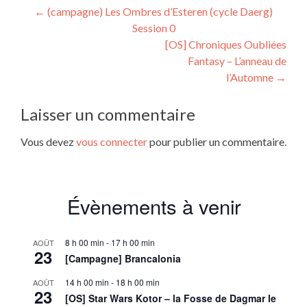
Navigation
←
(campagne) Les Ombres d’Esteren (cycle Daerg)
Session 0
de
[OS] Chroniques Oubliées
l’article
Fantasy – L’anneau de
l’Automne
→
Laisser un commentaire
Vous devez
vous connecter
pour publier un commentaire.
Évènements à venir
8 h 00 min
-
17 h 00 min
AOÛT
23
[Campagne] Brancalonia
14 h 00 min
-
18 h 00 min
AOÛT
23
[OS] Star Wars Kotor – la Fosse de Dagmar le