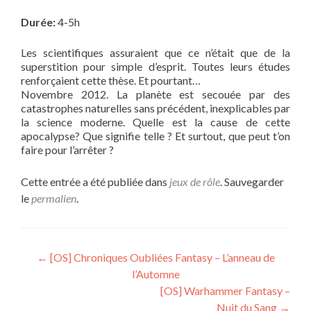
Durée:
4-5h
Les scientifiques assuraient que ce n’était que de la
superstition pour simple d’esprit. Toutes leurs études
renforçaient cette thèse. Et pourtant…
Novembre 2012. La planète est secouée par des
catastrophes naturelles sans précédent, inexplicables par
la science moderne. Quelle est la cause de cette
apocalypse? Que signifie telle ? Et surtout, que peut t’on
faire pour l’arrêter ?
Cette entrée a été publiée dans
jeux de rôle
. Sauvegarder
le
permalien
.
Navigation
←
[OS] Chroniques Oubliées Fantasy – L’anneau de
l’Automne
de
[OS] Warhammer Fantasy –
l’article
Nuit du Sang
→