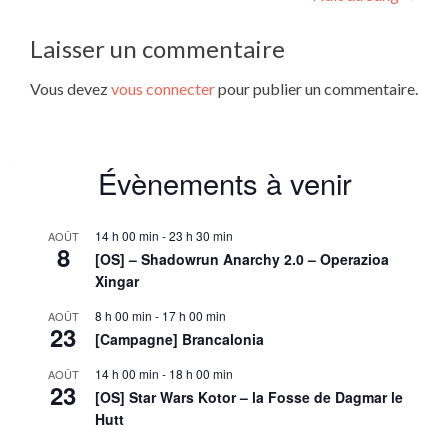
Laisser un commentaire
Vous devez
vous connecter
pour publier un commentaire.
Évènements à venir
14 h 00 min
-
23 h 30 min
AOÛT
8
[OS] – Shadowrun Anarchy 2.0 – Operazioa
Xingar
8 h 00 min
-
17 h 00 min
AOÛT
23
[Campagne] Brancalonia
14 h 00 min
-
18 h 00 min
AOÛT
23
[OS] Star Wars Kotor – la Fosse de Dagmar le
Hutt