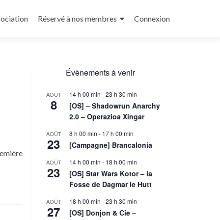
sociation
Réservé à nos membres
Connexion
Évènements à venir
14 h 00 min
-
23 h 30 min
AOÛT
8
[OS] – Shadowrun Anarchy
2.0 – Operazioa Xingar
8 h 00 min
-
17 h 00 min
AOÛT
23
[Campagne] Brancalonia
remière
14 h 00 min
-
18 h 00 min
AOÛT
23
[OS] Star Wars Kotor – la
Fosse de Dagmar le Hutt
18 h 00 min
-
23 h 30 min
AOÛT
27
[OS] Donjon & Cie –