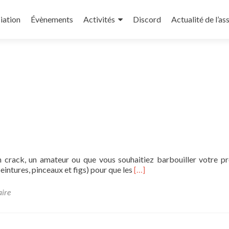
iation
Évènements
Activités
Discord
Actualité de l’as
 crack, un amateur ou que vous souhaitiez barbouiller votre p
En
peintures, pinceaux et figs) pour que les
[…]
savoir
plus
aire
surSession
peinture
sur