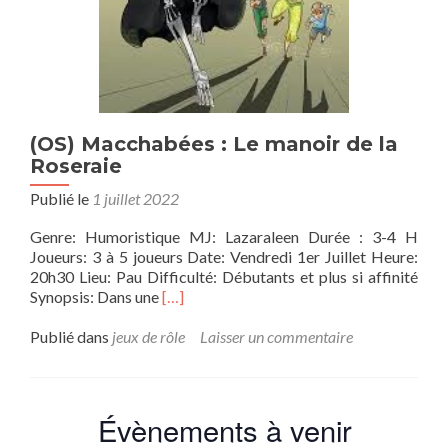
(OS) Macchabées : Le manoir de la
Roseraie
Publié le
1 juillet 2022
Genre: Humoristique MJ: Lazaraleen Durée : 3-4 H
Joueurs: 3 à 5 joueurs Date: Vendredi 1er Juillet Heure:
20h30 Lieu: Pau Difficulté: Débutants et plus si affinité
En
Synopsis: Dans une
[…]
savoir
plus
Publié dans
jeux de rôle
Laisser un commentaire
sur(OS)
Macchabées
:
Le
Évènements à venir
manoir