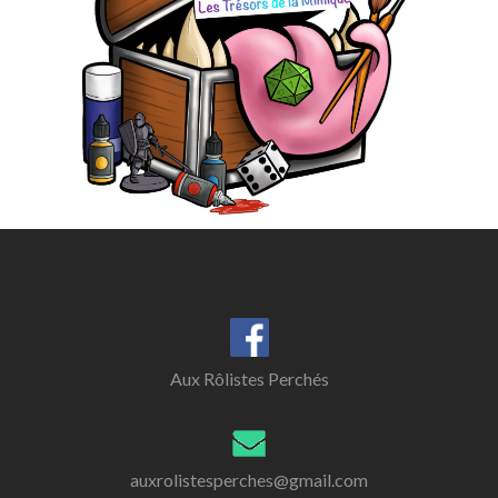
Aux Rôlistes Perchés
auxrolistesperches@gmail.com