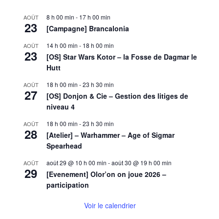
de
la
8 h 00 min
-
17 h 00 min
AOÛT
Roseraie
23
[Campagne] Brancalonia
14 h 00 min
-
18 h 00 min
AOÛT
23
[OS] Star Wars Kotor – la Fosse de Dagmar le
Hutt
18 h 00 min
-
23 h 30 min
AOÛT
27
[OS] Donjon & Cie – Gestion des litiges de
niveau 4
18 h 00 min
-
23 h 30 min
AOÛT
28
[Atelier] – Warhammer – Age of Sigmar
Spearhead
août 29 @ 10 h 00 min
-
août 30 @ 19 h 00 min
AOÛT
29
[Evenement] Olor’on on joue 2026 –
participation
Voir le calendrier