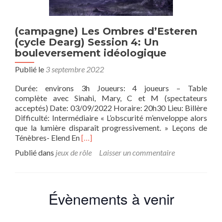
(campagne) Les Ombres d’Esteren
(cycle Dearg) Session 4: Un
bouleversement idéologique
Publié le
3 septembre 2022
Durée: environs 3h Joueurs: 4 joueurs – Table
complète avec Sinahi, Mary, C et M (spectateurs
acceptés) Date: 03/09/2022 Horaire: 20h30 Lieu: Billère
Difficulté: Intermédiaire « L’obscurité m’enveloppe alors
que la lumière disparaît progressivement. » Leçons de
En
Ténèbres- Elend En
[…]
savoir
Publié dans
jeux de rôle
Laisser un commentaire
plus
sur(campagne)
Les
Ombres
Évènements à venir
d’Esteren
(cycle
Dearg)