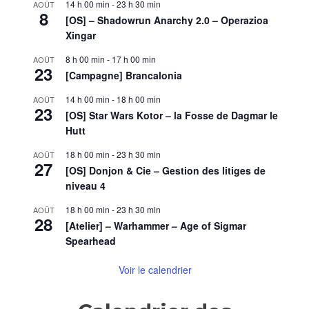
14 h 00 min
-
23 h 30 min
AOÛT
Session
8
[OS] – Shadowrun Anarchy 2.0 – Operazioa
4:
Un
Xingar
bouleversement
8 h 00 min
-
17 h 00 min
AOÛT
idéologique
23
[Campagne] Brancalonia
14 h 00 min
-
18 h 00 min
AOÛT
23
[OS] Star Wars Kotor – la Fosse de Dagmar le
Hutt
18 h 00 min
-
23 h 30 min
AOÛT
27
[OS] Donjon & Cie – Gestion des litiges de
niveau 4
18 h 00 min
-
23 h 30 min
AOÛT
28
[Atelier] – Warhammer – Age of Sigmar
Spearhead
Voir le calendrier