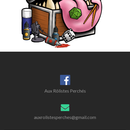
Aux Rôlistes Perchés
auxrolistesperches@gmail.com