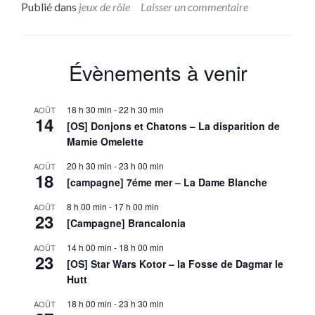
sur(
Publié dans
jeux de rôle
Laisser un commentaire
Shot
L’Ap
de
Cthu
Évènements à venir
Le
Res
de
18 h 30 min
-
22 h 30 min
AOÛT
Bry
14
[OS] Donjons et Chatons – La disparition de
Celli
Mamie Omelette
Ddu
(ep3
20 h 30 min
-
23 h 00 min
AOÛT
18
[campagne] 7éme mer – La Dame Blanche
8 h 00 min
-
17 h 00 min
AOÛT
23
[Campagne] Brancalonia
14 h 00 min
-
18 h 00 min
AOÛT
23
[OS] Star Wars Kotor – la Fosse de Dagmar le
Hutt
18 h 00 min
-
23 h 30 min
AOÛT