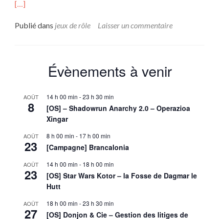
savo
[…]
plus
sur
Publié dans
jeux de rôle
Laisser un commentaire
Les
Omb
d’Es
(cyc
Évènements à venir
Dea
sess
10:
14 h 00 min
-
23 h 30 min
AOÛT
L’éc
8
[OS] – Shadowrun Anarchy 2.0 – Operazioa
poli
Xingar
de
Bald
8 h 00 min
-
17 h 00 min
AOÛT
Ruo
23
[Campagne] Brancalonia
14 h 00 min
-
18 h 00 min
AOÛT
23
[OS] Star Wars Kotor – la Fosse de Dagmar le
Hutt
18 h 00 min
-
23 h 30 min
AOÛT
27
[OS] Donjon & Cie – Gestion des litiges de