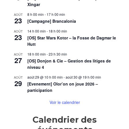
Xingar
8 h 00 min
-
17 h 00 min
AOÛT
23
[Campagne] Brancalonia
14 h 00 min
-
18 h 00 min
AOÛT
23
[OS] Star Wars Kotor – la Fosse de Dagmar le
Hutt
18 h 00 min
-
23 h 30 min
AOÛT
27
[OS] Donjon & Cie – Gestion des litiges de
niveau 4
août 29 @ 10 h 00 min
-
août 30 @ 19 h 00 min
AOÛT
29
[Evenement] Olor’on on joue 2026 –
participation
Voir le calendrier
Calendrier des