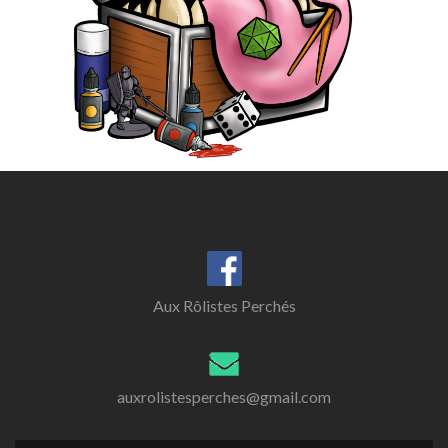
Aux Rôlistes Perchés
auxrolistesperches@gmail.com