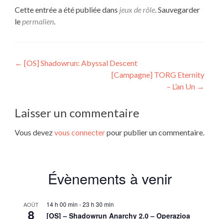
Cette entrée a été publiée dans
jeux de rôle
. Sauvegarder
le
permalien
.
Navigation
←
[OS] Shadowrun: Abyssal Descent
[Campagne] TORG Eternity
de
– L’an Un
→
l’article
Laisser un commentaire
Vous devez
vous connecter
pour publier un commentaire.
Évènements à venir
14 h 00 min
-
23 h 30 min
AOÛT
8
[OS] – Shadowrun Anarchy 2.0 – Operazioa