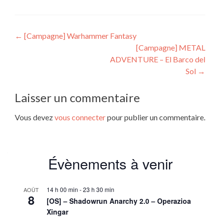
Navigation
←
[Campagne] Warhammer Fantasy
[Campagne] METAL
de
ADVENTURE – El Barco del
l’article
Sol
→
Laisser un commentaire
Vous devez
vous connecter
pour publier un commentaire.
Évènements à venir
14 h 00 min
-
23 h 30 min
AOÛT
8
[OS] – Shadowrun Anarchy 2.0 – Operazioa
Xingar