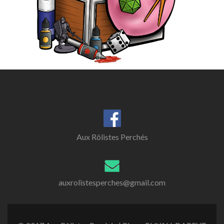
Aux Rôlistes Perchés
auxrolistesperches@gmail.com