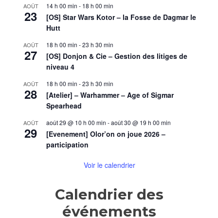
Huitzilopoch
14 h 00 min
-
18 h 00 min
AOÛT
23
[OS] Star Wars Kotor – la Fosse de Dagmar le
Hutt
18 h 00 min
-
23 h 30 min
AOÛT
27
[OS] Donjon & Cie – Gestion des litiges de
niveau 4
18 h 00 min
-
23 h 30 min
AOÛT
28
[Atelier] – Warhammer – Age of Sigmar
Spearhead
août 29 @ 10 h 00 min
-
août 30 @ 19 h 00 min
AOÛT
29
[Evenement] Olor’on on joue 2026 –
participation
Voir le calendrier
Calendrier des
événements