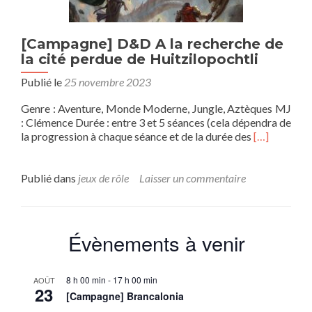
[Campagne] D&D A la recherche de
la cité perdue de Huitzilopochtli
Publié le
25 novembre 2023
Genre : Aventure, Monde Moderne, Jungle, Aztèques MJ
: Clémence Durée : entre 3 et 5 séances (cela dépendra de
En
la progression à chaque séance et de la durée des
[…]
savoir
plus
sur[Campag
Publié dans
jeux de rôle
Laisser un commentaire
D&D
A
la
recherche
Évènements à venir
de
la
cité
8 h 00 min
-
17 h 00 min
AOÛT
perdue
23
[Campagne] Brancalonia
de