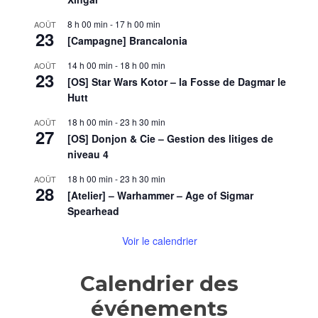
les
gars
8 h 00 min
-
17 h 00 min
AOÛT
!
23
[Campagne] Brancalonia
14 h 00 min
-
18 h 00 min
AOÛT
23
[OS] Star Wars Kotor – la Fosse de Dagmar le
Hutt
18 h 00 min
-
23 h 30 min
AOÛT
27
[OS] Donjon & Cie – Gestion des litiges de
niveau 4
18 h 00 min
-
23 h 30 min
AOÛT
28
[Atelier] – Warhammer – Age of Sigmar
Spearhead
Voir le calendrier
Calendrier des
événements