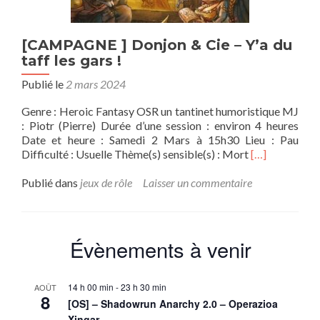
[CAMPAGNE ] Donjon & Cie – Y’a du
taff les gars !
Publié le
2 mars 2024
Genre : Heroic Fantasy OSR un tantinet humoristique MJ
: Piotr (Pierre) Durée d’une session : environ 4 heures
Date et heure : Samedi 2 Mars à 15h30 Lieu : Pau
En
Difficulté : Usuelle Thème(s) sensible(s) : Mort
[…]
savoir
plus
Publié dans
jeux de rôle
Laisser un commentaire
sur[CAMPA
]
Donjon
&
Évènements à venir
Cie
–
Y’a
14 h 00 min
-
23 h 30 min
AOÛT
du
8
[OS] – Shadowrun Anarchy 2.0 – Operazioa
taff
Xingar