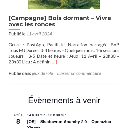
[Campagne] Bois dormant – Vivre
avec les ronces
Publié le
11 avril 2024
Genre : PostApo, Pacifiste, Narration partagée, BoB
Tous MJDurée : 3-4 heures – Quelques mois, 4-6 sessions
Joueurs : 3-5 Date et heure : Jeudi 11 Avril – 20h30 –
En
23h30 Lieu : A définir
[…]
savoir
plus
Publié dans
jeux de rôle
Laisser un commentaire
sur[Campagne]
Bois
dormant
–
Évènements à venir
Vivre
avec
les
14 h 00 min
-
23 h 30 min
AOÛT
ronces
8
[OS] – Shadowrun Anarchy 2.0 – Operazioa
Xingar