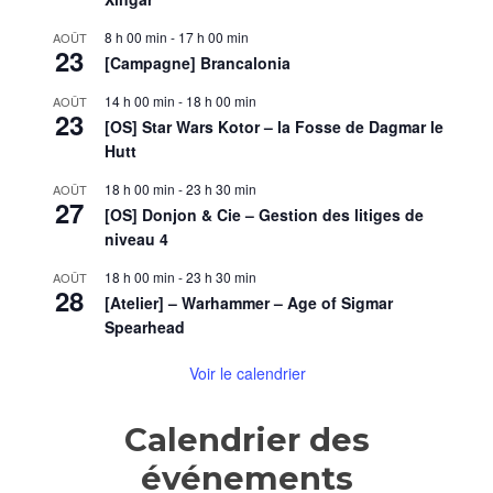
8 h 00 min
-
17 h 00 min
AOÛT
23
[Campagne] Brancalonia
14 h 00 min
-
18 h 00 min
AOÛT
23
[OS] Star Wars Kotor – la Fosse de Dagmar le
Hutt
18 h 00 min
-
23 h 30 min
AOÛT
27
[OS] Donjon & Cie – Gestion des litiges de
niveau 4
18 h 00 min
-
23 h 30 min
AOÛT
28
[Atelier] – Warhammer – Age of Sigmar
Spearhead
Voir le calendrier
Calendrier des
événements