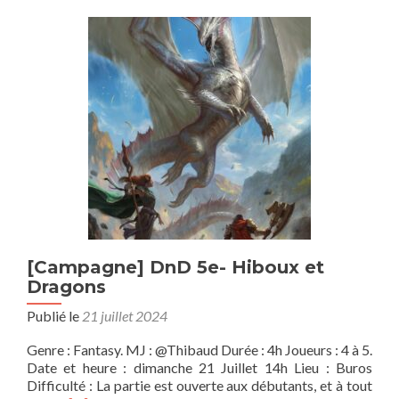
Les
sables
éternels
[Campagne] DnD 5e- Hiboux et
Dragons
Publié le
21 juillet 2024
Genre : Fantasy. MJ : @Thibaud Durée : 4h Joueurs : 4 à 5.
Date et heure : dimanche 21 Juillet 14h Lieu : Buros
Difficulté : La partie est ouverte aux débutants, et à tout