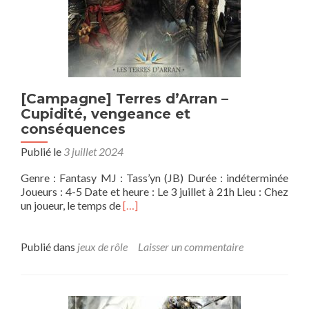
[Campagne] Terres d’Arran –
Cupidité, vengeance et
conséquences
Publié le
3 juillet 2024
Genre : Fantasy MJ : Tass’yn (JB) Durée : indéterminée
Joueurs : 4-5 Date et heure : Le 3 juillet à 21h Lieu : Chez
En
un joueur, le temps de
[…]
savoir
plus
sur[Campagne]
Publié dans
jeux de rôle
Laisser un commentaire
Terres
d’Arran
–
Cupidité,