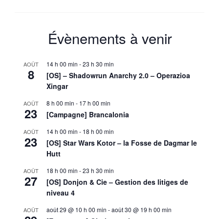
Si
un
rega
pouv
Évènements à venir
tuer
…
14 h 00 min
-
23 h 30 min
AOÛT
8
[OS] – Shadowrun Anarchy 2.0 – Operazioa
Xingar
8 h 00 min
-
17 h 00 min
AOÛT
23
[Campagne] Brancalonia
14 h 00 min
-
18 h 00 min
AOÛT
23
[OS] Star Wars Kotor – la Fosse de Dagmar le
Hutt
18 h 00 min
-
23 h 30 min
AOÛT
27
[OS] Donjon & Cie – Gestion des litiges de
niveau 4
août 29 @ 10 h 00 min
-
août 30 @ 19 h 00 min
AOÛT