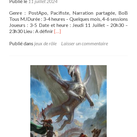
Publié le
11 juillet 2024
Genre : PostApo, Pacifiste, Narration partagée, BoB
Tous MJDurée : 3-4 heures – Quelques mois, 4-6 sessions
Joueurs : 3-5 Date et heure : Jeudi 11 Juillet – 20h30 –
En
23h30 Lieu : A définir
[…]
savoir
plus
Publié dans
jeux de rôle
Laisser un commentaire
sur[Campagne]
Bois
dormant
–
Vivre
avec
les
ronces