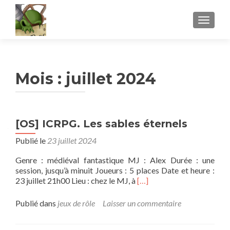
AFFICH
Mois :
juillet 2024
[OS] ICRPG. Les sables éternels
Publié le
23 juillet 2024
Genre : médiéval fantastique MJ : Alex Durée : une
session, jusqu’à minuit Joueurs : 5 places Date et heure :
En
23 juillet 21h00 Lieu : chez le MJ, à
[…]
savoir
plus
Publié dans
jeux de rôle
Laisser un commentaire
sur[OS]
ICRPG.