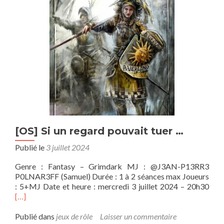
vengeance
et
conséquences
[OS] Si un regard pouvait tuer …
Publié le
3 juillet 2024
Genre : Fantasy – Grimdark MJ : @J3AN-P13RR3
P0LNAR3FF (Samuel) Durée : 1 à 2 séances max Joueurs
En
: 5+MJ Date et heure : mercredi 3 juillet 2024 – 20h30
savo
[…]
plus
sur[
Publié dans
jeux de rôle
Laisser un commentaire