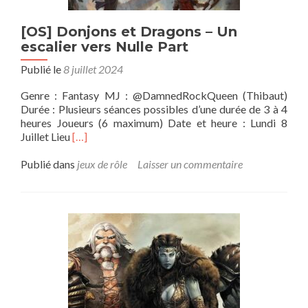
[OS] Donjons et Dragons – Un
escalier vers Nulle Part
Publié le
8 juillet 2024
Genre : Fantasy MJ : @DamnedRockQueen (Thibaut)
Durée : Plusieurs séances possibles d’une durée de 3 à 4
heures Joueurs (6 maximum) Date et heure : Lundi 8
En
Juillet Lieu
[…]
savoir
plus
Publié dans
jeux de rôle
Laisser un commentaire
sur[OS]
Donjons
et
Dragons
–
Un
escalier
vers
Nulle
Part