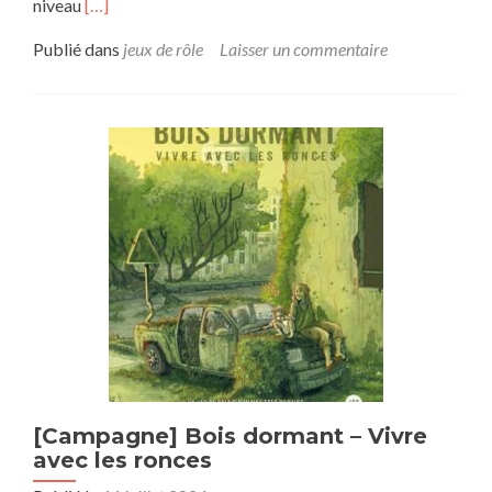
En
niveau
[…]
savoir
plus
Publié dans
jeux de rôle
Laisser un commentaire
sur[Campagne]
DnD
5e-
Hiboux
et
Dragons
[Campagne] Bois dormant – Vivre
avec les ronces