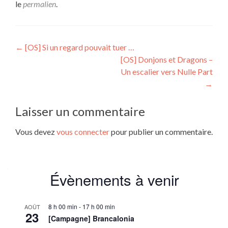
le
permalien
.
Navigation
←
[OS] Si un regard pouvait tuer …
[OS] Donjons et Dragons –
de
Un escalier vers Nulle Part
l’article
→
Laisser un commentaire
Vous devez
vous connecter
pour publier un commentaire.
Évènements à venir
8 h 00 min
-
17 h 00 min
AOÛT
23
[Campagne] Brancalonia