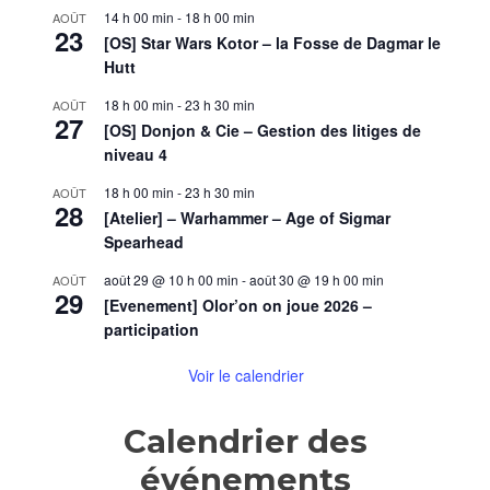
14 h 00 min
-
18 h 00 min
AOÛT
23
[OS] Star Wars Kotor – la Fosse de Dagmar le
Hutt
18 h 00 min
-
23 h 30 min
AOÛT
27
[OS] Donjon & Cie – Gestion des litiges de
niveau 4
18 h 00 min
-
23 h 30 min
AOÛT
28
[Atelier] – Warhammer – Age of Sigmar
Spearhead
août 29 @ 10 h 00 min
-
août 30 @ 19 h 00 min
AOÛT
29
[Evenement] Olor’on on joue 2026 –
participation
Voir le calendrier
Calendrier des
événements