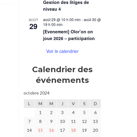
Gestion des litiges de
niveau 4
août 29 @ 10 h 00 min
-
août 30 @
AOÛT
29
19 h 00 min
[Evenement] Olor’on on
joue 2026 – participation
Voir le calendrier
Calendrier des
événements
octobre 2024
L
M
M
J
V
S
D
1
2
3
4
5
6
7
8
9
10
11
12
13
14
15
16
17
18
19
20