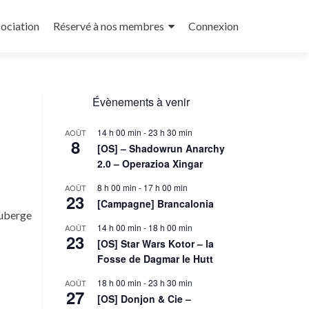
sociation
Réservé à nos membres
Connexion
Évènements à venir
14 h 00 min
-
23 h 30 min
AOÛT
8
[OS] – Shadowrun Anarchy
2.0 – Operazioa Xingar
8 h 00 min
-
17 h 00 min
AOÛT
23
[Campagne] Brancalonia
Auberge
14 h 00 min
-
18 h 00 min
AOÛT
23
[OS] Star Wars Kotor – la
Fosse de Dagmar le Hutt
18 h 00 min
-
23 h 30 min
AOÛT
27
[OS] Donjon & Cie –