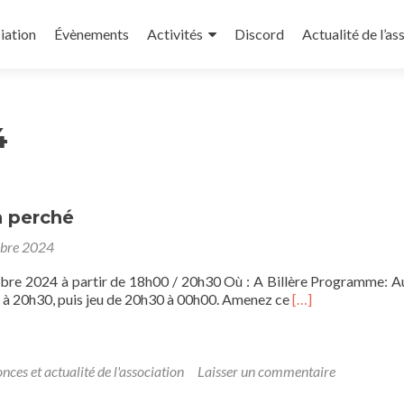
iation
Évènements
Activités
Discord
Actualité de l’as
4
 perché
obre 2024
bre 2024 à partir de 18h00 / 20h30 Où : A Billère Programme: 
En
 à 20h30, puis jeu de 20h30 à 00h00. Amenez ce
[…]
savoir
plus
surHalloween
perché
nces et actualité de l'association
Laisser un commentaire