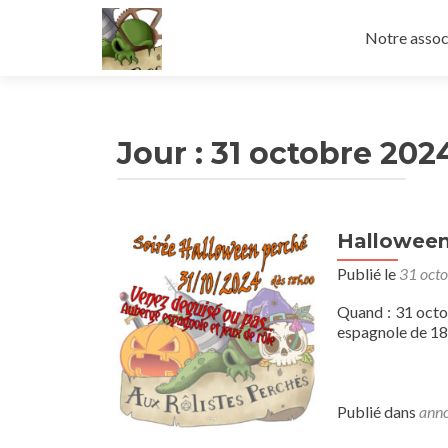
Aller
au
Notre assoc
contenu
principal
Jour :
31 octobre 202
Halloween
Publié le
31 oct
Quand : 31 octo
espagnole de 18
Publié dans
anno