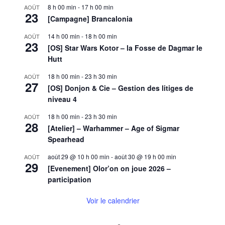
8 h 00 min
-
17 h 00 min
AOÛT
23
[Campagne] Brancalonia
14 h 00 min
-
18 h 00 min
AOÛT
23
[OS] Star Wars Kotor – la Fosse de Dagmar le
Hutt
18 h 00 min
-
23 h 30 min
AOÛT
27
[OS] Donjon & Cie – Gestion des litiges de
niveau 4
18 h 00 min
-
23 h 30 min
AOÛT
28
[Atelier] – Warhammer – Age of Sigmar
Spearhead
août 29 @ 10 h 00 min
-
août 30 @ 19 h 00 min
AOÛT
29
[Evenement] Olor’on on joue 2026 –
participation
Voir le calendrier