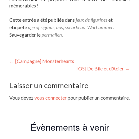
mémorables !
Cette entrée a été publiée dans
jeux de figurines
et
étiqueté
age of sigmar
,
aos
,
spearhead
,
Warhammer
.
Sauvegarder le
permalien
.
Navigation
←
[Campagne] Monsterhearts
[OS] De Bile et d’Acier
→
de
l’article
Laisser un commentaire
Vous devez
vous connecter
pour publier un commentaire.
Évènements à venir