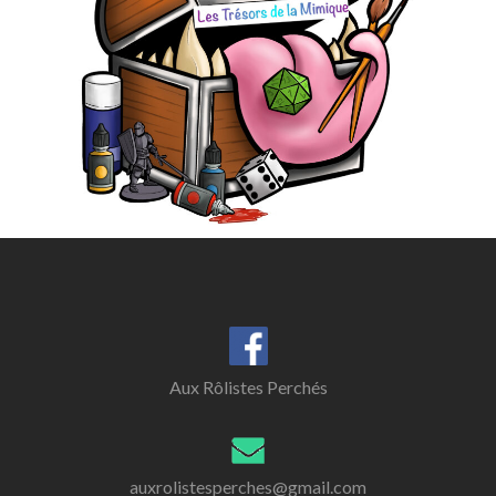
Aux Rôlistes Perchés
auxrolistesperches@gmail.com