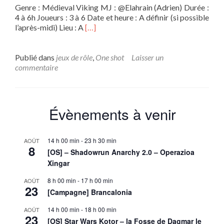
Genre : Médieval Viking MJ : @Elahrain (Adrien) Durée :
4 à 6h Joueurs : 3 à 6 Date et heure : A définir (si possible
En
l’après-midi) Lieu : A
[…]
savoir
plus
sur[OS]
Publié dans
jeux de rôle
,
One shot
Laisser un
YGGDRASIL
commentaire
Évènements à venir
14 h 00 min
-
23 h 30 min
AOÛT
8
[OS] – Shadowrun Anarchy 2.0 – Operazioa
Xingar
8 h 00 min
-
17 h 00 min
AOÛT
23
[Campagne] Brancalonia
14 h 00 min
-
18 h 00 min
AOÛT
23
[OS] Star Wars Kotor – la Fosse de Dagmar le