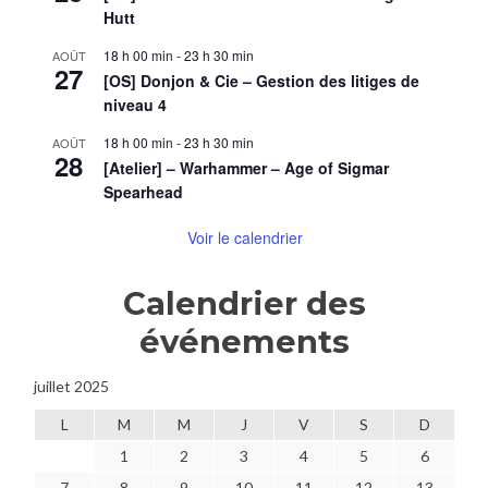
Hutt
18 h 00 min
-
23 h 30 min
AOÛT
27
[OS] Donjon & Cie – Gestion des litiges de
niveau 4
18 h 00 min
-
23 h 30 min
AOÛT
28
[Atelier] – Warhammer – Age of Sigmar
Spearhead
Voir le calendrier
Calendrier des
événements
juillet 2025
L
M
M
J
V
S
D
1
2
3
4
5
6
7
8
9
10
11
12
13