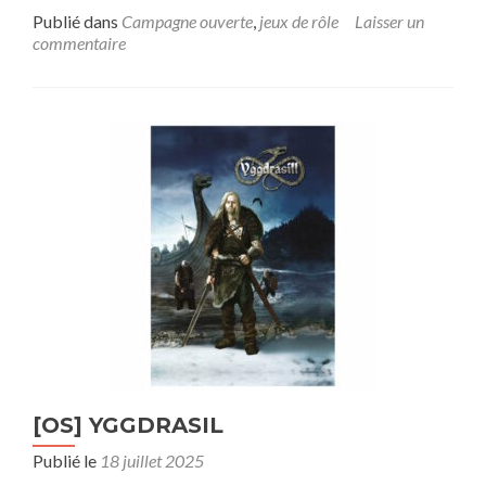
sur[Mini-
Publié dans
Campagne ouverte
,
jeux de rôle
Laisser un
Campagne]
commentaire
[Warhammer
V1]
Repose
sans
Paix
[OS] YGGDRASIL
Publié le
18 juillet 2025