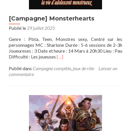
[Campagne] Monsterhearts
Publié le
29 juillet 2025
Genre : Pbta, Teen, Monstres sexy, Centré sur les
personnages MC : Sharlone Durée : 5-6 sessions de 2-3h
Joueureses : 3 Date et heure : 14 Mars à 20h30 Lieu : Pau
En
Difficulté : Les joueuses
[…]
savoir
plus
Publié dans
Campagne complète
,
jeux de rôle
Laisser un
sur[Campagne]
commentaire
Monsterhearts