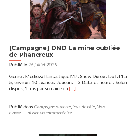
[Campagne] DND La mine oubliée
de Phancreux
Publié le
26 juillet 2025
Genre : Médiéval fantastique MJ : Snow Durée : Du lvl 1 a
5, environ 10 séances Joueurs : 3 Date et heure : Selon
En
dispos, 1 fois par semaine ou
[…]
savoir
plus
sur[Campagne]
Publié dans
Campagne ouverte
,
jeux de rôle
,
Non
DND
classé
Laisser un commentaire
La
mine
oubliée