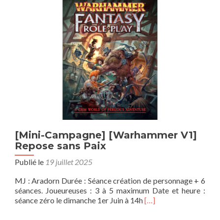
de
Phancreux
[Mini-Campagne] [Warhammer V1]
Repose sans Paix
Publié le
19 juillet 2025
MJ : Aradorn Durée : Séance création de personnage + 6
séances. Joueureuses : 3 à 5 maximum Date et heure :
En
séance zéro le dimanche 1er Juin à 14h
[…]
savoir
plus