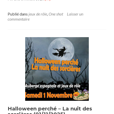
savoir
plus
sur[OS]
Publié dans
jeux de rôle
,
One shot
Laisser un
L’Anneau
commentaire
Unique
–
Les
feux
d’Amon
Sul
Halloween perché – La nuit des