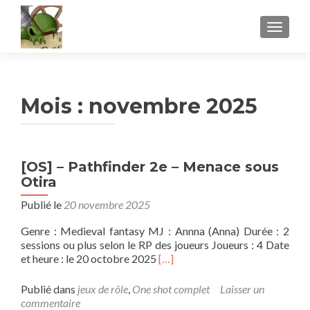
AFFICH
Mois :
novembre 2025
[OS] – Pathfinder 2e – Menace sous
Otira
Publié le
20 novembre 2025
Genre : Medieval fantasy MJ : Annna (Anna) Durée : 2
sessions ou plus selon le RP des joueurs Joueurs : 4 Date
En
et heure : le 20 octobre 2025
[…]
savoir
plus
Publié dans
jeux de rôle
,
One shot complet
Laisser un
sur[OS]
commentaire