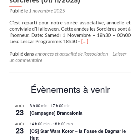
sorcières (01/11/2025)
Publié le
1 novembre 2025
C’est reparti pour notre soirée associative, annuelle et
conviviale d’Halloween. Cette années les Sorcières sont à
l’honneur. Date: Samedi 1 Novembre – 18h30 – 00h00
En
Lieu: Lescar Programme: 18h30 –
[…]
savoir
plus
Publié dans
annonces et actualité de l'association
Laisser
surHalloween
un commentaire
perché
–
La
nuit
Évènements à venir
des
sorcières
(01/11/2025)
8 h 00 min
-
17 h 00 min
AOÛT
23
[Campagne] Brancalonia
14 h 00 min
-
18 h 00 min
AOÛT
23
[OS] Star Wars Kotor – la Fosse de Dagmar le
Hutt