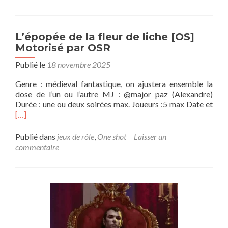
–
Pathfinder
2e
–
L’épopée de la fleur de liche [OS]
Menace
Motorisé par OSR
sous
Otira
Publié le
18 novembre 2025
Genre : médieval fantastique, on ajustera ensemble la
dose de l’un ou l’autre MJ : @major paz (Alexandre)
En
Durée : une ou deux soirées max. Joueurs :5 max Date et
savo
[…]
plus
surL
Publié dans
jeux de rôle
,
One shot
Laisser un
de
commentaire
la
fleu
de
lich
[OS]
Mot
par
OSR