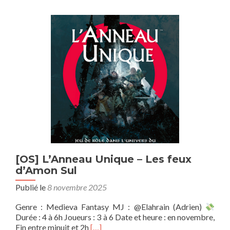
–
La
malédiction
de
Strahd
[OS] L’Anneau Unique – Les feux
d’Amon Sul
Publié le
8 novembre 2025
Genre : Medieva Fantasy MJ : @Elahrain (Adrien)
Durée : 4 à 6h Joueurs : 3 à 6 Date et heure : en novembre,
En
Fin entre minuit et 2h
[…]