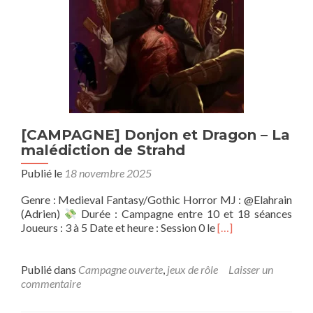
[CAMPAGNE] Donjon et Dragon – La
malédiction de Strahd
Publié le
18 novembre 2025
Genre : Medieval Fantasy/Gothic Horror MJ : @Elahrain
(Adrien)
Durée : Campagne entre 10 et 18 séances
En
Joueurs : 3 à 5 Date et heure : Session 0 le
[…]
savoir
plus
sur[CAMPAGNE]
Publié dans
Campagne ouverte
,
jeux de rôle
Laisser un
Donjon
commentaire
et
Dragon