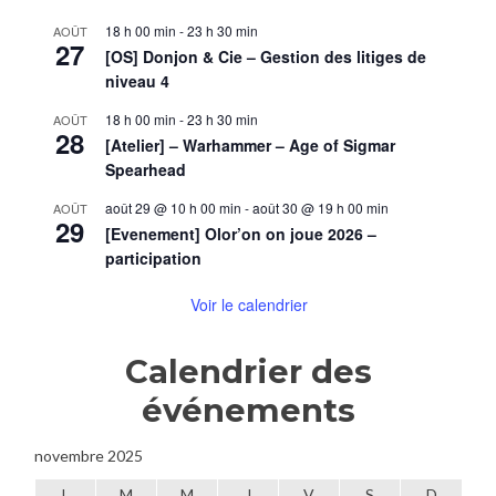
18 h 00 min
-
23 h 30 min
AOÛT
27
[OS] Donjon & Cie – Gestion des litiges de
niveau 4
18 h 00 min
-
23 h 30 min
AOÛT
28
[Atelier] – Warhammer – Age of Sigmar
Spearhead
août 29 @ 10 h 00 min
-
août 30 @ 19 h 00 min
AOÛT
29
[Evenement] Olor’on on joue 2026 –
participation
Voir le calendrier
Calendrier des
événements
novembre 2025
L
M
M
J
V
S
D