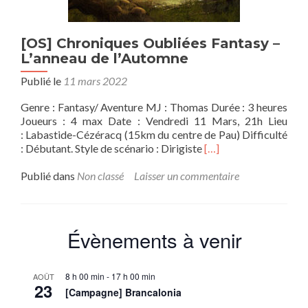
[OS] Chroniques Oubliées Fantasy –
L’anneau de l’Automne
Publié le
11 mars 2022
Genre : Fantasy/ Aventure MJ : Thomas Durée : 3 heures
Joueurs : 4 max Date : Vendredi 11 Mars, 21h Lieu
: Labastide-Cézéracq (15km du centre de Pau) Difficulté
En
: Débutant. Style de scénario : Dirigiste
[…]
savoir
plus
Publié dans
Non classé
Laisser un commentaire
sur[OS]
Chroniques
Oubliées
Fantasy
Évènements à venir
–
L’anneau
de
8 h 00 min
-
17 h 00 min
AOÛT
l’Automne
23
[Campagne] Brancalonia