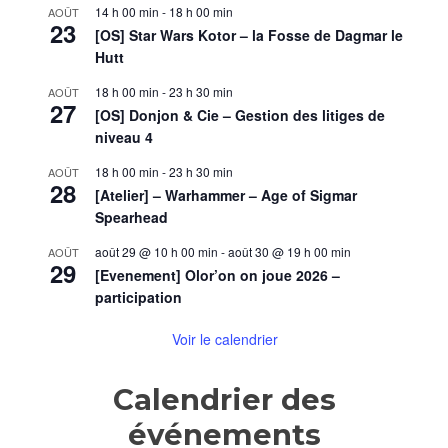
14 h 00 min
-
18 h 00 min
AOÛT
23
[OS] Star Wars Kotor – la Fosse de Dagmar le
Hutt
18 h 00 min
-
23 h 30 min
AOÛT
27
[OS] Donjon & Cie – Gestion des litiges de
niveau 4
18 h 00 min
-
23 h 30 min
AOÛT
28
[Atelier] – Warhammer – Age of Sigmar
Spearhead
août 29 @ 10 h 00 min
-
août 30 @ 19 h 00 min
AOÛT
29
[Evenement] Olor’on on joue 2026 –
participation
Voir le calendrier
Calendrier des
événements