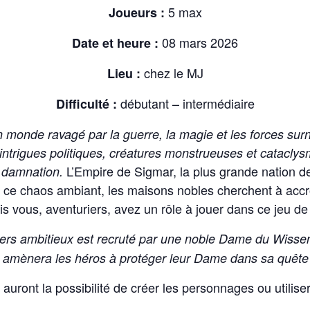
5 max
Joueurs :
08 mars 2026
Date et heure :
chez le MJ
Lieu :
débutant – intermédiaire
Difficulté :
monde ravagé par la guerre, la magie et les forces surn
 intrigues politiques, créatures monstrueuses et cataclys
L’Empire de Sigmar, la plus grande nation 
a damnation.
s ce chaos ambiant, les maisons nobles cherchent à accroî
is vous, aventuriers, avez un rôle à jouer dans ce jeu d
ers ambitieux est recruté par une noble Dame du Wissenl
mènera les héros à protéger leur Dame dans sa quête d
uront la possibilité de créer les personnages ou utilise