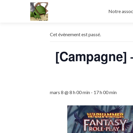
Aller
au
Notre assoc
contenu
principal
Cet évènement est passé.
[Campagne] 
mars 8 @ 8 h 00 min
-
17 h 00 min