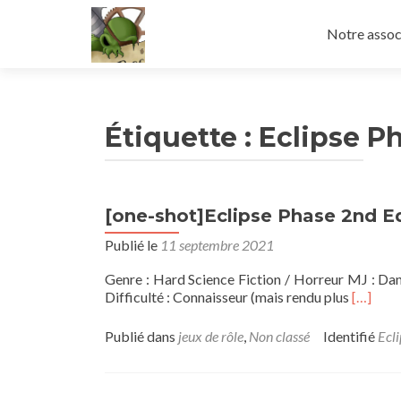
Aller
au
Notre assoc
contenu
principal
Étiquette :
Eclipse P
[one-shot]Eclipse Phase 2nd Ed
Publié le
11 septembre 2021
Genre : Hard Science Fiction / Horreur MJ : Dan
En
Difficulté : Connaisseur (mais rendu plus
[…]
savoir
plus
Publié dans
jeux de rôle
,
Non classé
Identifié
Ecl
sur[one
shot]Ecl
Phase