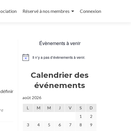
sociation
Réservé à nos membres
Connexion
Évènements à venir
Il n’y a pas d’évènements à venir.
Notice
Calendrier des
événements
définir
août 2026
L
M
M
J
V
S
D
re
1
2
3
4
5
6
7
8
9