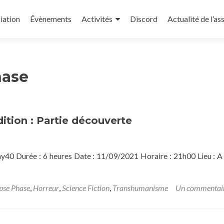
iation
Évènements
Activités
Discord
Actualité de l’as
hase
ition : Partie découverte
y40 Durée : 6 heures Date : 11/09/2021 Horaire : 21h00 Lieu : A 
ipse Phase
,
Horreur
,
Science Fiction
,
Transhumanisme
Un commentai
-
ipse